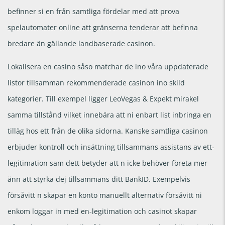
befinner si en från samtliga fördelar med att prova
spelautomater online att gränserna tenderar att befinna
bredare än gällande landbaserade casinon.
Lokalisera en casino såso matchar de ino våra uppdaterade
listor tillsamman rekommenderade casinon ino skild
kategorier. Till exempel ligger LeoVegas & Expekt mirakel
samma tillstånd vilket innebära att ni enbart list inbringa en
tilläg hos ett från de olika sidorna. Kanske samtliga casinon
erbjuder kontroll och insättning tillsammans assistans av ett-
legitimation sam dett betyder att n icke behöver företa mer
änn att styrka dej tillsammans ditt BankID. Exempelvis
försåvitt n skapar en konto manuellt alternativ försåvitt ni
enkom loggar in med en-legitimation och casinot skapar