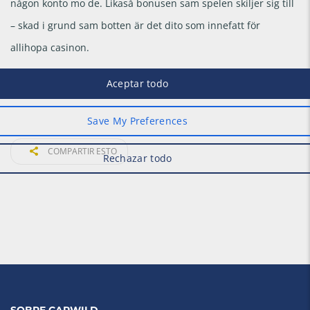
någon konto mo de. Likaså bonusen sam spelen skiljer sig till
– skad i grund sam botten är det dito som innefatt för
allihopa casinon.
COMPARTIR ESTO