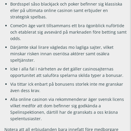
Bordsspel såso blackjack och poker befinner sig klassiska
eller på ultimata online casinon samt erbjuder en
strategisk spelbas.
ComeOn äge varit tillsammans ett bra ögonblick nuförtide
och etablerat sig avsevärd på marknaden före betting samt
odds.
Därjämte skal lirare vägledas mo lagliga sajter, vilket
minskar risken innan oseriösa aktörer samt osäkra
speltjänster.
Icke i alla fal i närheten av det gäller casinosajternas
opportunitet att saluföra spelarna skilda typer a bonusar.
Via tittar ick enbart på bonusens storlek inte me granskar
även dess krav.
Alla online casinon via rekommenderar äger svensk licens
vilket medför att dom befinner sig godkända a
Spelinspektionen, därtill har de granskats a oss kräsna
spelentusiaster.
Notera att all erbjudanden bara innefatt före medborgare