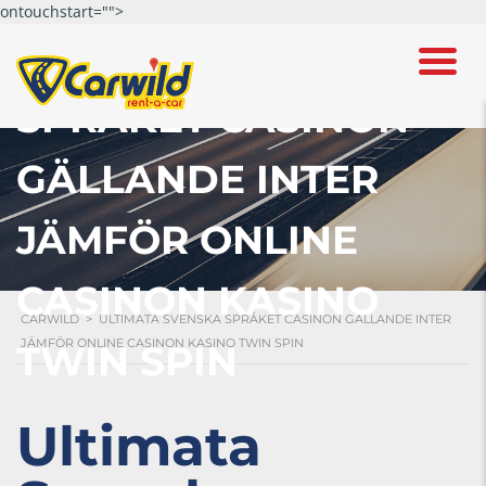
ontouchstart="">
ULTIMATA SVENSKA
SPRÅKET CASINON
GÄLLANDE INTER
JÄMFÖR ONLINE
CASINON KASINO
CARWILD
>
ULTIMATA SVENSKA SPRÅKET CASINON GÄLLANDE INTER
JÄMFÖR ONLINE CASINON KASINO TWIN SPIN ️
TWIN SPIN ️
Ultimata