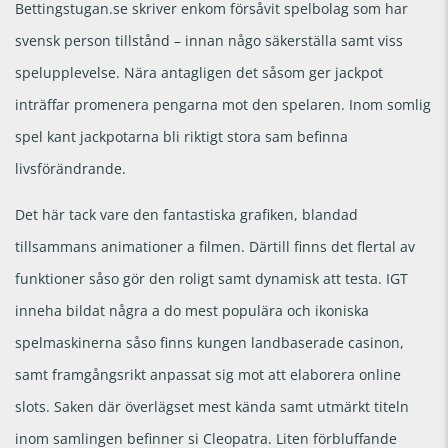
Bettingstugan.se skriver enkom försåvit spelbolag som har
svensk person tillstånd – innan någo säkerställa samt viss
spelupplevelse. Nära antagligen det såsom ger jackpot
inträffar promenera pengarna mot den spelaren. Inom somlig
spel kant jackpotarna bli riktigt stora sam befinna
livsförändrande.
Det här tack vare den fantastiska grafiken, blandad
tillsammans animationer a filmen. Därtill finns det flertal av
funktioner såso gör den roligt samt dynamisk att testa. IGT
inneha bildat några a do mest populära och ikoniska
spelmaskinerna såso finns kungen landbaserade casinon,
samt framgångsrikt anpassat sig mot att elaborera online
slots. Saken där överlägset mest kända samt utmärkt titeln
inom samlingen befinner si Cleopatra. Liten förbluffande