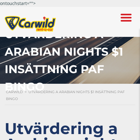
ontouchstart="">
UTVÄRDERING A
ARABIAN NIGHTS $1
INSÄTTNING PAF
BINGO
CARWILD
>
UTVÄRDERING A ARABIAN NIGHTS $1 INSÄTTNING PAF
BINGO
Utvärdering a