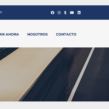
00
VAR AHORA
NOSOTROS
CONTACTO