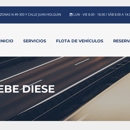
ONAS N 49-303 Y CALLE JUAN HOLGUIN
LUN - VIE 8.00 - 18.00 / SÁB 8.00 A 14.
INICIO
SERVICIOS
FLOTA DE VEHÍCULOS
RESER
EBE DIESE