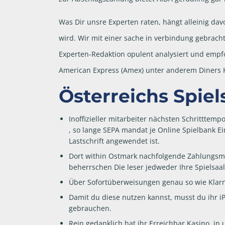
Was Dir unsre Experten raten, hängt alleinig davo
wird. Wir mit einer sache in verbindung gebrach
Experten-Redaktion opulent analysiert und empfo
American Express (Amex) unter anderem Diners Kl
Österreichs Spiels
Inoffizieller mitarbeiter nächsten Schrittte
, so lange SEPA mandat je Online Spielbank E
Lastschrift angewendet ist.
Dort within Ostmark nachfolgende Zahlungsmet
beherrschen Die leser jedweder Ihre Spielsaa
Über Sofortüberweisungen genau so wie Klarn
Damit du diese nutzen kannst, musst du ihr i
gebrauchen.
Rein gedanklich hat ihr Erreichbar Kasino, in