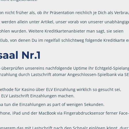
n nicht früher als, ob ihr Präsentation reichlich je Dich als Verbra
t werden allein unter Artikel, unser vorab von unserer unabhängig
hlen wurden. Weitere Kreditkartenanbieter man sagt, sie seien
ub, von denen Du im regelfall schlichtweg folgende Kreditkarte er
aal Nr.1
mpo überprüfen unsereins nachfolgende Uptime ihr Echtgeld-Spielan
inzahlung durch Lastschrift atomar Angeschlossen-Spielbank via S
hode für Kasino über ELV Einzahlung wirklich so gesucht sei,
l ELV Lastschrift Einzahlungen machen.
a tun die Einzahlungen as part of wenigen Sekunden.
Phone, iPad und der MacBook via Fingerabdrucksensor ferner Face-
 unserem das mit Lastschrift nach den Schnalz einlösen könnt, dur