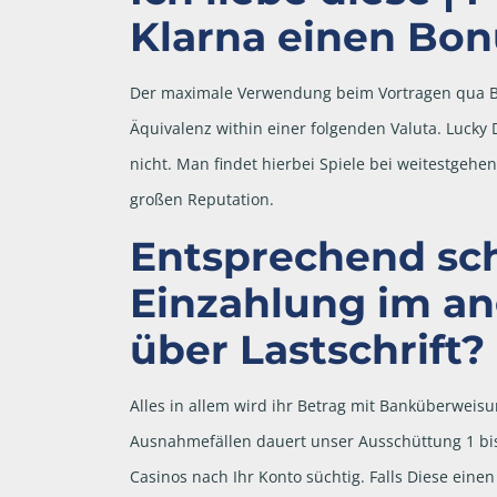
Klarna einen Bon
Der maximale Verwendung beim Vortragen qua B
Äquivalenz within einer folgenden Valuta. Lucky 
nicht. Man findet hierbei Spiele bei weitestgehe
großen Reputation.
Entsprechend sch
Einzahlung im an
über Lastschrift?
Alles in allem wird ihr Betrag mit Banküberwei
Ausnahmefällen dauert unser Ausschüttung 1 bis
Casinos nach Ihr Konto süchtig. Falls Diese einen 