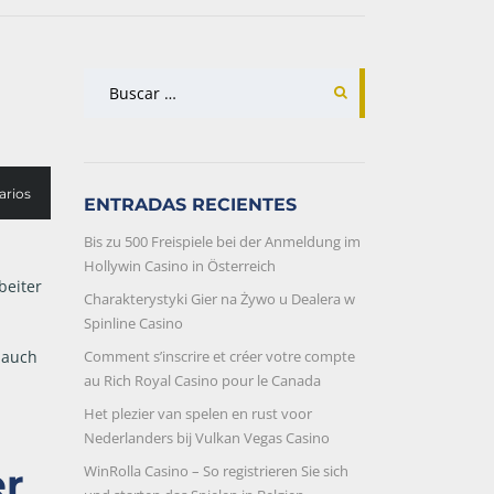
BUSCAR:
arios
ENTRADAS RECIENTES
Bis zu 500 Freispiele bei der Anmeldung im
Hollywin Casino in Österreich
beiter
Charakterystyki Gier na Żywo u Dealera w
Spinline Casino
h auch
Comment s’inscrire et créer votre compte
au Rich Royal Casino pour le Canada
Het plezier van spelen en rust voor
Nederlanders bij Vulkan Vegas Casino
er
WinRolla Casino – So registrieren Sie sich