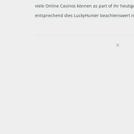
viele Online Casinos können as part of ihr heut
entsprechend dies LuckyHunter beachtenswert is