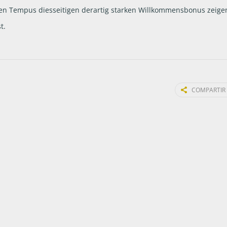
igen Tempus diesseitigen derartig starken Willkommensbonus zeige
t.
COMPARTIR