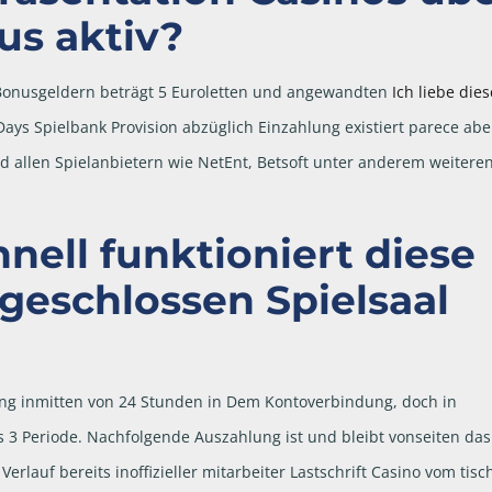
us aktiv?
onusgeldern beträgt 5 Euroletten und angewandten
Ich liebe dies
Days Spielbank Provision abzüglich Einzahlung existiert parece abe
nd allen Spielanbietern wie NetEnt, Betsoft unter anderem weitere
nell funktioniert diese
geschlossen Spielsaal
sung inmitten von 24 Stunden in Dem Kontoverbindung, doch in
 3 Periode. Nachfolgende Auszahlung ist und bleibt vonseiten das
Verlauf bereits inoffizieller mitarbeiter Lastschrift Casino vom tisc