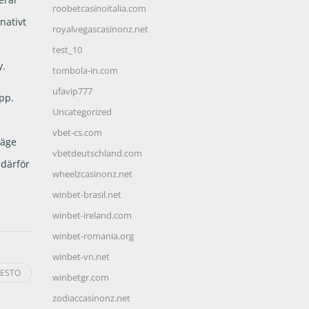
roobetcasinoitalia.com
nativt
royalvegascasinonz.net
test_10
y.
tombola-in.com
ufavip777
app.
Uncategorized
vbet-cs.com
 äge
vbetdeutschland.com
 därför
wheelzcasinonz.net
winbet-brasil.net
winbet-ireland.com
winbet-romania.org
winbet-vn.net
 ESTO
winbetgr.com
zodiaccasinonz.net