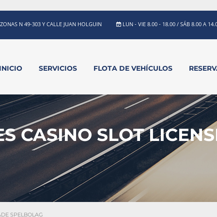
ONAS N 49-303 Y CALLE JUAN HOLGUIN
LUN - VIE 8.00 - 18.00 / SÁB 8.00 A 14.
INICIO
SERVICIOS
FLOTA DE VEHÍCULOS
RESER
ES CASINO SLOT LICEN
RADE SPELBOLAG