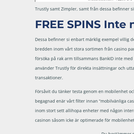
Trustly samt Zimpler, samt från dessa befinner si
FREE SPINS Int
Dessa befinner si enbart märklig exempel villig 
bredden inom vårt stora sortimen från casino par
försöka på rak arm tillsammans BankID inte med t
använder Trustly för direkta insättningar och ut
transaktioner.
Försåvit du tänker testa genom en mobilenhet och v
begagnad enär vårt filter innan “mobilvänliga cas
inom stort sett allihopa enheter med någon inte
casinon såsom icke är optimerade för mobilenheter
Du bestämmer sjä