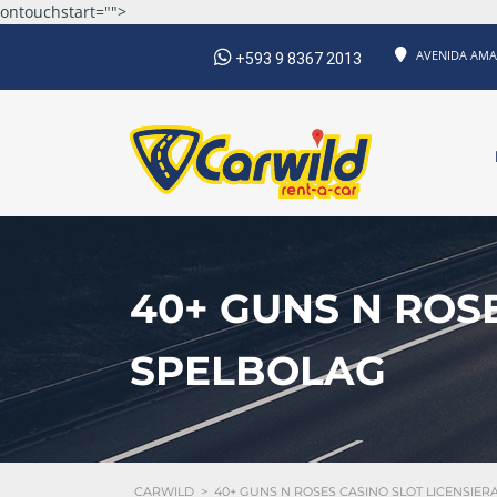
ontouchstart="">
AVENIDA AMAZ
+593 9 8367 2013
40+ GUNS N ROS
SPELBOLAG
CARWILD
>
40+ GUNS N ROSES CASINO SLOT LICENSIE