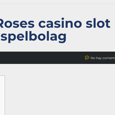
oses casino slot
 spelbolag
No hay coment