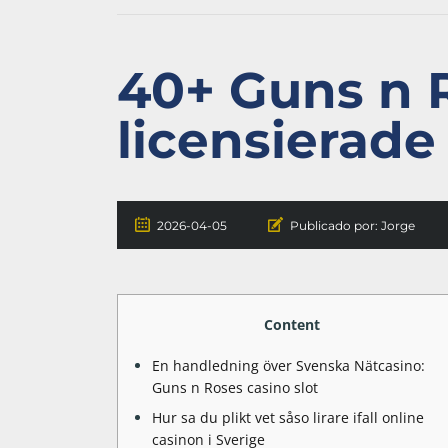
40+ Guns n R
licensierade
2026-04-05
Publicado por:
Jorge
Content
En handledning över Svenska Nätcasino:
Guns n Roses casino slot
Hur sa du plikt vet såso lirare ifall online
casinon i Sverige