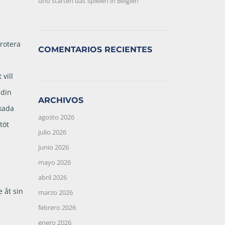
und starten das Spielen in Belgien
 rotera
COMENTARIOS RECIENTES
vill
 din
ARCHIVOS
skada
agosto 2026
töt
julio 2026
junio 2026
mayo 2026
abril 2026
 åt sin
marzo 2026
febrero 2026
enero 2026