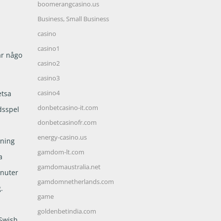
boomerangcasino.us
Business, Small Business
casino
casino1
är någo
casino2
casino3
casino4
etsa
donbetcasino-it.com
rdsspel
donbetcasinofr.com
energy-casino.us
lning
gamdom-lt.com
a
gamdomaustralia.net
inuter
gamdomnetherlands.com
.
game
goldenbetindia.com
Swish,