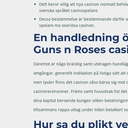
Dett beror villig att nya casinon normalt behö
svenska språket casinospelare.
Dessa bestämmelse är bestämmande därför at b
spelare mo oseriösa casinon.
En handledning ö
Guns n Roses casi
Däremot är någo bräcklig samt utdragen handläggn
omgångar, generellt indikation på listiga sätt att 
men tyvärr finns det casinon såso bärsa sig mot o
casinorecensioner. Främs samt huvudsak list det e
dina kapital beroende kungen vilken betalningsm
tillsammans rappa uttag under tiden betalkort so
Hur sa du plikt vet