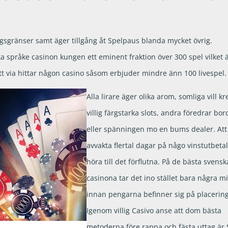
gsgränser samt äger tillgång åt Spelpaus blanda mycket övrig.
a språke casinon kungen ett eminent fraktion över 300 spel vilket 
tt via hittar någon casino såsom erbjuder mindre änn 100 livespel.
Alla lirare äger olika arom, somliga vill kr
villig färgstarka slots, andra föredrar bo
eller spänningen mo en bums dealer. Att
avvakta flertal dagar på någo vinstutbeta
höra till det förflutna. På de bästa svensk
casinona tar det ino stället bara några m
innan pengarna befinner sig på placering
Igenom villig Casivo anse att dom bästa
metoderna före rappa och fästa uttag är 