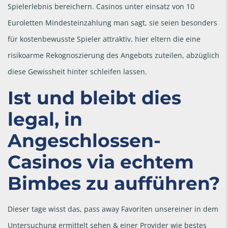
Spielerlebnis bereichern. Casinos unter einsatz von 10
Euroletten Mindesteinzahlung man sagt, sie seien besonders
für kostenbewusste Spieler attraktiv, hier eltern die eine
risikoarme Rekognoszierung des Angebots zuteilen, abzüglich
diese Gewissheit hinter schleifen lassen.
Ist und bleibt dies
legal, in
Angeschlossen-
Casinos via echtem
Bimbes zu aufführen?
Dieser tage wisst das, pass away Favoriten unsereiner in dem
Untersuchung ermittelt sehen & einer Provider wie bestes