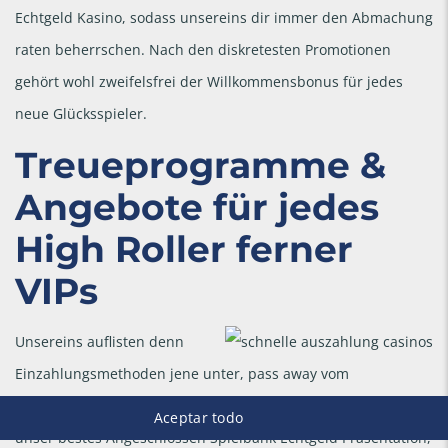
Echtgeld Kasino, sodass unsereins dir immer den Abmachung
raten beherrschen. Nach den diskretesten Promotionen
gehört wohl zweifelsfrei der Willkommensbonus für jedes
neue Glücksspieler.
Treueprogramme &
Angebote für jedes
High Roller ferner
VIPs
Unsereins auflisten denn
Einzahlungsmethoden jene unter, pass away vom
Glücksspielanbieter akzeptiert sie sind. Ended up being nützt
unser bestes Angeschlossen Spielbank Echtgeld Präsentation,