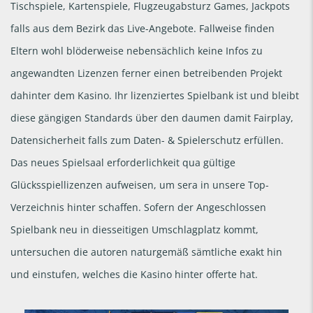
Tischspiele, Kartenspiele, Flugzeugabsturz Games, Jackpots
falls aus dem Bezirk das Live-Angebote. Fallweise finden
Eltern wohl blöderweise nebensächlich keine Infos zu
angewandten Lizenzen ferner einen betreibenden Projekt
dahinter dem Kasino. Ihr lizenziertes Spielbank ist und bleibt
diese gängigen Standards über den daumen damit Fairplay,
Datensicherheit falls zum Daten- & Spielerschutz erfüllen.
Das neues Spielsaal erforderlichkeit qua gültige
Glücksspiellizenzen aufweisen, um sera in unsere Top-
Verzeichnis hinter schaffen. Sofern der Angeschlossen
Spielbank neu in diesseitigen Umschlagplatz kommt,
untersuchen die autoren naturgemäß sämtliche exakt hin
und einstufen, welches die Kasino hinter offerte hat.