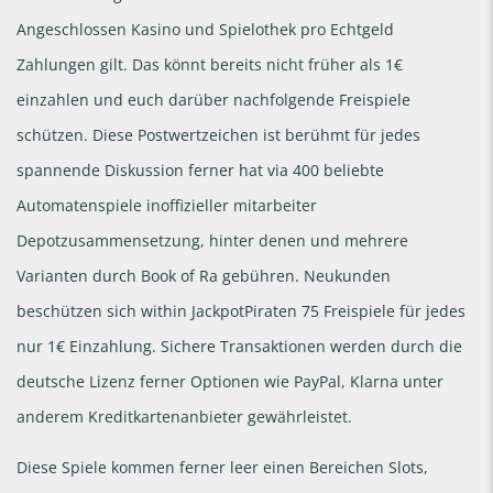
Angeschlossen Kasino und Spielothek pro Echtgeld
Zahlungen gilt. Das könnt bereits nicht früher als 1€
einzahlen und euch darüber nachfolgende Freispiele
schützen. Diese Postwertzeichen ist berühmt für jedes
spannende Diskussion ferner hat via 400 beliebte
Automatenspiele inoffizieller mitarbeiter
Depotzusammensetzung, hinter denen und mehrere
Varianten durch Book of Ra gebühren. Neukunden
beschützen sich within JackpotPiraten 75 Freispiele für jedes
nur 1€ Einzahlung. Sichere Transaktionen werden durch die
deutsche Lizenz ferner Optionen wie PayPal, Klarna unter
anderem Kreditkartenanbieter gewährleistet.
Diese Spiele kommen ferner leer einen Bereichen Slots,