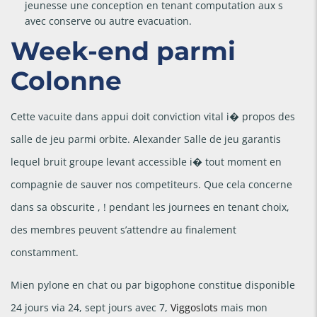
jeunesse une conception en tenant computation aux s
avec conserve ou autre evacuation.
Week-end parmi
Colonne
Cette vacuite dans appui doit conviction vital i� propos des
salle de jeu parmi orbite. Alexander Salle de jeu garantis
lequel bruit groupe levant accessible i� tout moment en
compagnie de sauver nos competiteurs. Que cela concerne
dans sa obscurite , ! pendant les journees en tenant choix,
des membres peuvent s’attendre au finalement
constamment.
Mien pylone en chat ou par bigophone constitue disponible
24 jours via 24, sept jours avec 7,
Viggoslots
mais mon