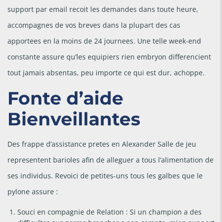
support par email recoit les demandes dans toute heure,
accompagnes de vos breves dans la plupart des cas
apportees en la moins de 24 journees. Une telle week-end
constante assure qu’les equipiers rien embryon differencient
tout jamais absentas, peu importe ce qui est dur, achoppe.
Fonte d’aide
Bienveillantes
Des frappe d’assistance pretes en Alexander Salle de jeu
representent barioles afin de alleguer a tous l’alimentation de
ses individus. Revoici de petites-uns tous les galbes que le
pylone assure :
Souci en compagnie de Relation : Si un champion a des