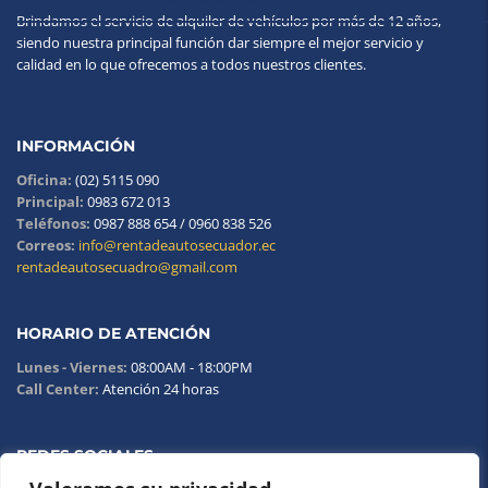
Brindamos el servicio de alquiler de vehículos por más de 12 años,
siendo nuestra principal función dar siempre el mejor servicio y
calidad en lo que ofrecemos a todos nuestros clientes.
INFORMACIÓN
Oficina:
(02) 5115 090
Principal:
0983 672 013
Teléfonos:
0987 888 654 / 0960 838 526
Correos:
info@rentadeautosecuador.ec
rentadeautosecuadro@gmail.com
HORARIO DE ATENCIÓN
Lunes - Viernes:
08:00AM - 18:00PM
Call Center:
Atención 24 horas
REDES SOCIALES