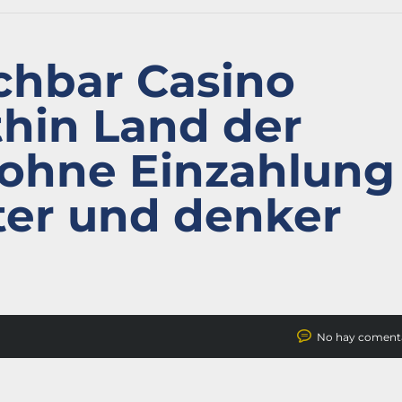
chbar Casino
thin Land der
 ohne Einzahlung
ter und denker
No hay coment