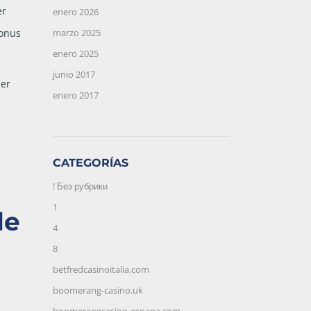
er
enero 2026
bonus
marzo 2025
enero 2025
junio 2017
ner
enero 2017
CATEGORÍAS
! Без рубрики
1
le
4
8
betfredcasinoitalia.com
boomerang-casino.uk