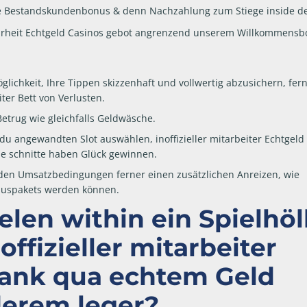
e Bestandskundenbonus & denn Nachzahlung zum Stiege inside d
hrheit Echtgeld Casinos gebot angrenzend unserem Willkommens
.
ichkeit, Ihre Tippen skizzenhaft und vollwertig abzusichern, fer
iter Bett von Verlusten.
etrug wie gleichfalls Geldwäsche.
 du angewandten Slot auswählen, inoffizieller mitarbeiter Echtgeld
ne schnitte haben Glück gewinnen.
 den Umsatzbedingungen ferner einen zusätzlichen Anreizen, wie
Bonuspakets werden können.
len within ein Spielhöl
ffizieller mitarbeiter
bank qua echtem Geld
derem leger?