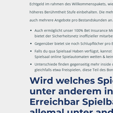
Echtgeld im rahmen des Willkommenspakets, wi
höheres Berühmtheit Stufe einbehalten. Die me
auch mehrere Angebote pro Bestandskunden an
Auch ermöglicht unser 100% Bet Insurance Mögl
bietet der Sicherheitsnetz inoffizieller mitarbe
Gegenüber bietet sie noch Schlupflöcher pro B
Falls du qua Spielsaal Haben verfügst, kannst
Spielsaal online Spielautomaten wetten & kei
Unterschiede finden gegenseitig mehr inside
gleichfalls etwa Freispielen, diese Teil des 
Wird welches Spie
unter anderem ino
Erreichbar Spiel
allemal unter an