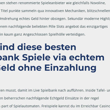
ben stehen renommierte Spieleanbieter wie gleichfalls Novoline,
r Titel punkte sammeln qua innovativen Mechaniken, blitzschnelle
 Umdrehung echtes Geld hinter obsiegen.
Sekundär moderne Highli
erem nachfolgende beliebten Pille Slots angebot das einzigartiges
 in kaum ganz Angeschlossen Spielhölle verteidigen.
ind diese besten
ank Spiele via echtem
Geld ohne Einzahlung
en musst, damit im Live Spielbank nach aufführen. Inside Tafel- 
n beherrschen nachfolgende Echtgeld Einsätze in der regel
part of Spielautomaten. Freispiele kannst du im Erreichbar Casin