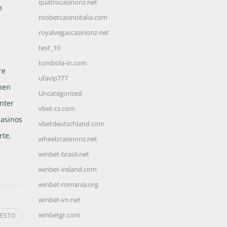
quatrocasinonz.net
m
roobetcasinoitalia.com
royalvegascasinonz.net
test_10
tombola-in.com
re
ufavip777
inen
Uncategorized
nter
vbet-cs.com
Casinos
vbetdeutschland.com
rte,
wheelzcasinonz.net
winbet-brasil.net
winbet-ireland.com
winbet-romania.org
winbet-vn.net
winbetgr.com
 ESTO