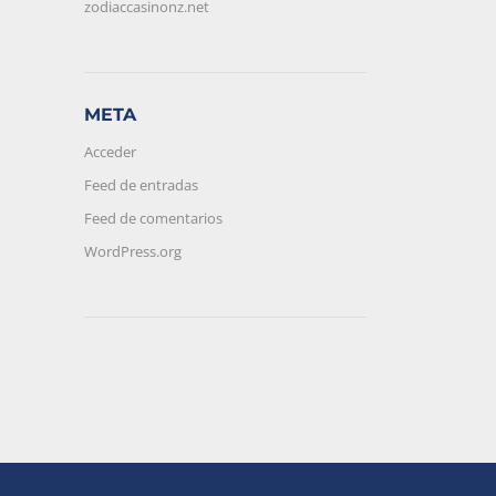
zodiaccasinonz.net
META
Acceder
Feed de entradas
Feed de comentarios
WordPress.org