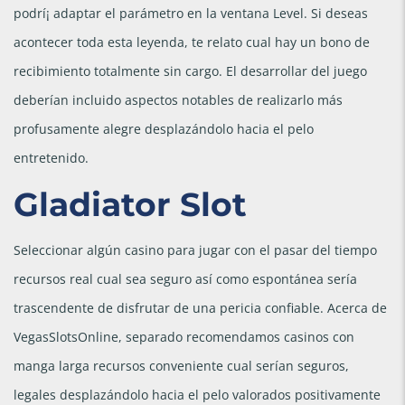
podrí¡ adaptar el parámetro en la ventana Level. Si deseas
acontecer toda esta leyenda, te relato cual hay un bono de
recibimiento totalmente sin cargo. El desarrollar del juego
deberían incluido aspectos notables de realizarlo más
profusamente alegre desplazándolo hacia el pelo
entretenido.
Gladiator Slot
Seleccionar algún casino para jugar con el pasar del tiempo
recursos real cual sea seguro así­ como espontánea serí­a
trascendente de disfrutar de una pericia confiable. Acerca de
VegasSlotsOnline, separado recomendamos casinos con
manga larga recursos conveniente cual serían seguros,
legales desplazándolo hacia el pelo valorados positivamente