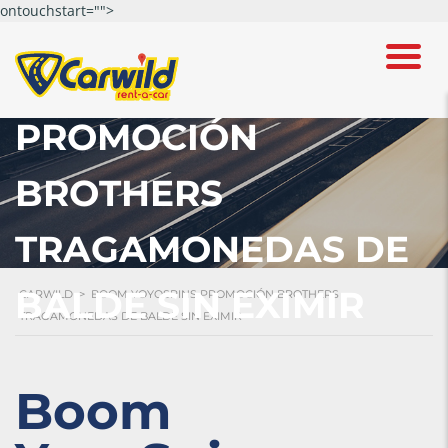
ontouchstart="">
BOOM YOYOSPINS
PROMOCIÓN
BROTHERS
TRAGAMONEDAS DE
BALDE SIN EXIMIR
CARWILD
>
BOOM YOYOSPINS PROMOCIÓN BROTHERS
TRAGAMONEDAS DE BALDE SIN EXIMIR
Boom