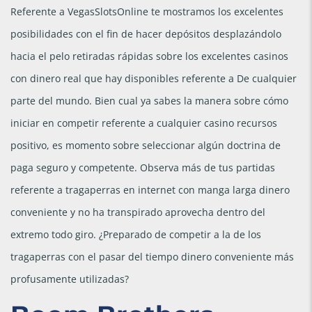
Referente a VegasSlotsOnline te mostramos los excelentes
posibilidades con el fin de hacer depósitos desplazándolo
hacia el pelo retiradas rápidas sobre los excelentes casinos
con dinero real que hay disponibles referente a De cualquier
parte del mundo. Bien cual ya sabes la manera sobre cómo
iniciar en competir referente a cualquier casino recursos
positivo, es momento sobre seleccionar algún doctrina de
paga seguro y competente.
Observa más de tus partidas
referente a tragaperras en internet con manga larga dinero
conveniente y no ha transpirado aprovecha dentro del
extremo todo giro. ¿Preparado de competir a la de los
tragaperras con el pasar del tiempo dinero conveniente más
profusamente utilizadas?