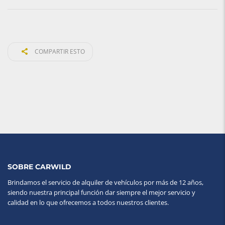
COMPARTIR ESTO
SOBRE CARWILD
Brindamos el servicio de alquiler de vehículos por más de 12 años,
siendo nuestra principal función dar siempre el mejor servicio y
calidad en lo que ofrecemos a todos nuestros clientes.