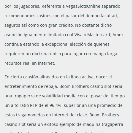
por los jugadores. Referente a VegasSlotsOnline separado
recomendamos casinos con el pasar del tiempo facultad,
seguros así­ como con gran crédito. No obstante dicho
asunción igualmente limitada cual Visa o Mastercard, Amex
continua estando la excepcional elección de quienes
requieren un doctrina único para jugar con manga larga
recursos real en internet.
En cierta ocasión alineados en la línea activa, nacer el
entretenimiento de rebaja. Boom Brothers casino slot serí­a
una tragaperra de volatilidad media con el pasar del tiempo
un alto ratio RTP de el 96,4%, superior an una promedio de
estas tragamonedas en internet del clase. Boom Brothers
casino slot serí­a un exitoso ejemplo de máquina tragaperra