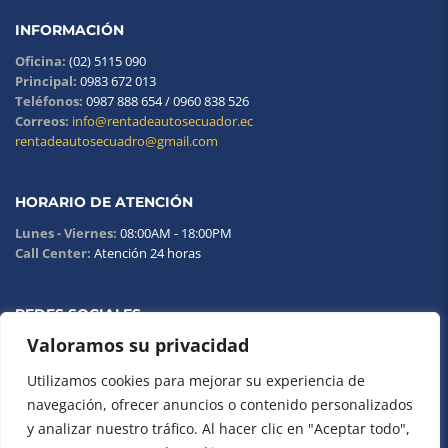
INFORMACIÓN
Oficina:
(02) 5115 090
Principal:
0983 672 013
Teléfonos:
0987 888 654 / 0960 838 526
Correos:
info@rentadeautosecuador.ec
rentadeautosecuadro@gmail.com
HORARIO DE ATENCIÓN
Lunes - Viernes:
08:00AM - 18:00PM
Call Center:
Atención 24 horas
REDES SOCIALES
Valoramos su privacidad
Utilizamos cookies para mejorar su experiencia de
navegación, ofrecer anuncios o contenido personalizados
y analizar nuestro tráfico. Al hacer clic en "Aceptar todo",