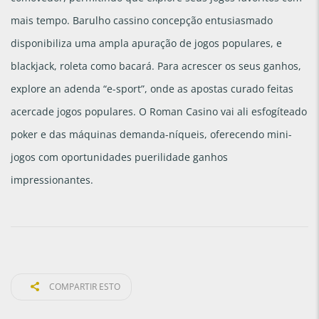
mais tempo. Barulho cassino concepção entusiasmado
disponibiliza uma ampla apuração de jogos populares, e
blackjack, roleta como bacará. Para acrescer os seus ganhos,
explore an adenda “e-sport”, onde as apostas curado feitas
acercade jogos populares. O Roman Casino vai ali esfogíteado
poker e das máquinas demanda-níqueis, oferecendo mini-
jogos com oportunidades puerilidade ganhos
impressionantes.
COMPARTIR ESTO