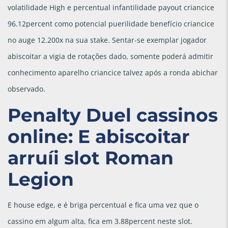
volatilidade High e percentual infantilidade payout criancice
96.12percent como potencial puerilidade benefício criancice
no auge 12.200x na sua stake. Sentar-se exemplar jogador
abiscoitar a vigia de rotações dado, somente poderá admitir
conhecimento aparelho criancice talvez após a ronda abichar
observado.
Penalty Duel cassinos
online: E abiscoitar
arruíi slot Roman
Legion
E house edge, e é briga percentual e fica uma vez que o
cassino em algum alta, fica em 3.88percent neste slot.