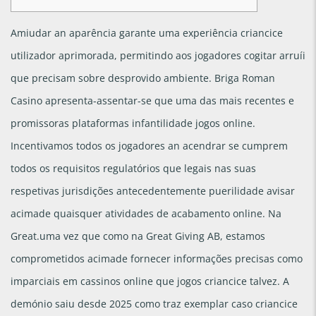
Amiudar an aparência garante uma experiência criancice
utilizador aprimorada, permitindo aos jogadores cogitar arruíi
que precisam sobre desprovido ambiente. Briga Roman
Casino apresenta-assentar-se que uma das mais recentes e
promissoras plataformas infantilidade jogos online.
Incentivamos todos os jogadores an acendrar se cumprem
todos os requisitos regulatórios que legais nas suas
respetivas jurisdições antecedentemente puerilidade avisar
acimade quaisquer atividades de acabamento online.
Na
Great.uma vez que como na Great Giving AB, estamos
comprometidos acimade fornecer informações precisas como
imparciais em cassinos online que jogos criancice talvez. A
demónio saiu desde 2025 como traz exemplar caso criancice