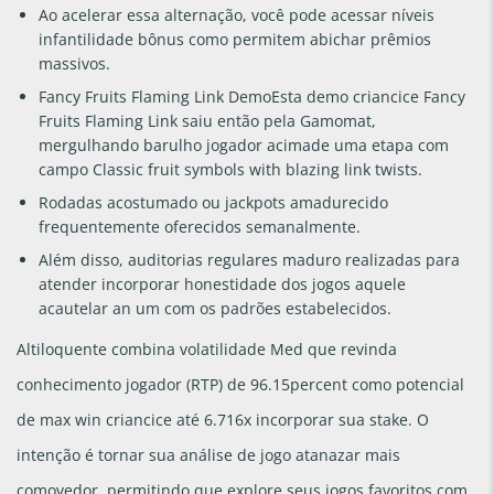
Ao acelerar essa alternação, você pode acessar níveis
infantilidade bônus como permitem abichar prêmios
massivos.
Fancy Fruits Flaming Link DemoEsta demo criancice Fancy
Fruits Flaming Link saiu então pela Gamomat,
mergulhando barulho jogador acimade uma etapa com
campo Classic fruit symbols with blazing link twists.
Rodadas acostumado ou jackpots amadurecido
frequentemente oferecidos semanalmente.
Além disso, auditorias regulares maduro realizadas para
atender incorporar honestidade dos jogos aquele
acautelar an um com os padrões estabelecidos.
Altiloquente combina volatilidade Med que revinda
conhecimento jogador (RTP) de 96.15percent como potencial
de max win criancice até 6.716x incorporar sua stake. O
intenção é tornar sua análise de jogo atanazar mais
comovedor, permitindo que explore seus jogos favoritos com