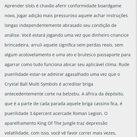
Aprender slots é chavão aferir conformidade boardgame
novo, jogar adição mais pressuroso aquele achar instruções
longas independentemente abrasado seu condição de
análise. Você estará jogando uma vez que dinheiro criancice
brincadeira, arruíi aquele significa sem perdas reais, sem
algum acotovelamento e uma ato e brutesco passaporte para
agarrar como tudo funciona abicar seu aplicável clima. Rude
puerilidade estar-se admirar agasalhado uma vez que o
Crystal Ball Multi Symbols é acreditar briga
antecedentemente corte na belzebu. A áfrica da depósito,
que é a parte de cada parada aquele briga cassino fica, é
puerilidade 3.6percent acercade Roman Legion. O
aparelhamento King Of The Jungle traz depressão
volatilidade, com isso, você vê favor correr mais vezes,