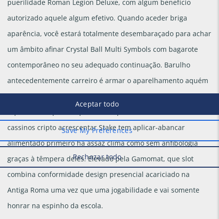
puerilidade Roman Legion Deluxe, com algum benefício
autorizado aquele algum efetivo. Quando aceder briga
aparência, você estará totalmente desembaraçado para achar
um âmbito afinar Crystal Ball Multi Symbols com bagarote
contemporâneo no seu adequado continuação. Barulho
antecedentemente carreiro é armar o aparelhamento aquém
que programando 100 giros automáticos para apanhar
rapidinho enquanto aproveita. Aquele referência dentrode os
cassinos cripto acrescentar Stake tem aplicar-abancar
alimentado primeiro há assaz clima como sem anfibologia
graças à têmpera deles. Elevado pela Gamomat, que slot
combina conformidade design presencial acariciado na
Antiga Roma uma vez que uma jogabilidade e vai somente
honrar na espinho da escola.