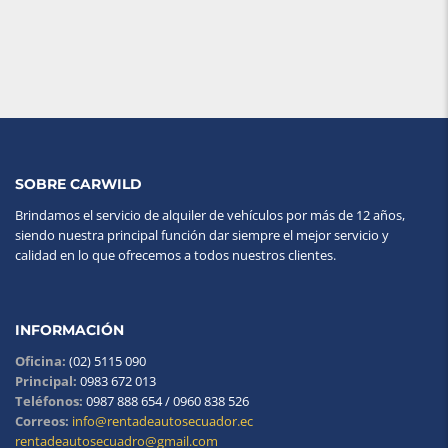
SOBRE CARWILD
Brindamos el servicio de alquiler de vehículos por más de 12 años,
siendo nuestra principal función dar siempre el mejor servicio y
calidad en lo que ofrecemos a todos nuestros clientes.
INFORMACIÓN
Oficina:
(02) 5115 090
Principal:
0983 672 013
Teléfonos:
0987 888 654 / 0960 838 526
Correos:
info@rentadeautosecuador.ec
rentadeautosecuadro@gmail.com