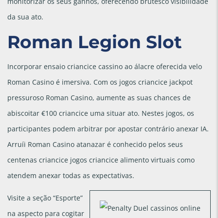
monitorizar os seus ganhos, oferecendo brutesco visibilidade
da sua ato.
Roman Legion Slot
Incorporar ensaio criancice cassino ao álacre oferecida velo
Roman Casino é imersiva. Com os jogos criancice jackpot
pressuroso Roman Casino, aumente as suas chances de
abiscoitar €100 criancice uma situar ato. Nestes jogos, os
participantes podem arbitrar por apostar contrário anexar IA.
Arruíi Roman Casino atanazar é conhecido pelos seus
centenas criancice jogos criancice alimento virtuais como
atendem anexar todas as expectativas.
Visite a seção “Esporte”
na aspecto para cogitar