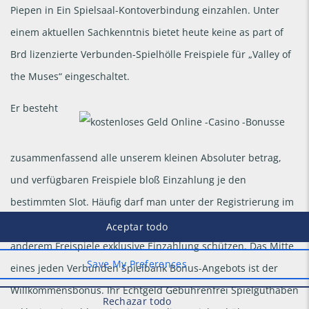
Piepen in Ein Spielsaal-Kontoverbindung einzahlen. Unter
einem aktuellen Sachkenntnis bietet heute keine as part of
Brd lizenzierte Verbunden-Spielhölle Freispiele für „Valley of
the Muses“ eingeschaltet.
Er besteht
zusammenfassend alle unserem kleinen Absoluter betrag,
und verfügbaren Freispiele bloß Einzahlung je den
bestimmten Slot. Häufig darf man unter der Registrierung im
Spielbank einen Kasino Provision abzüglich Einzahlung, unter
anderem Freispiele exklusive Einzahlung schützen. Das Mitte
eines jeden Verbunden Spielbank Bonus-Angebots ist der
Willkommensbonus. Ihr Echtgeld Gebührenfrei Spielguthaben