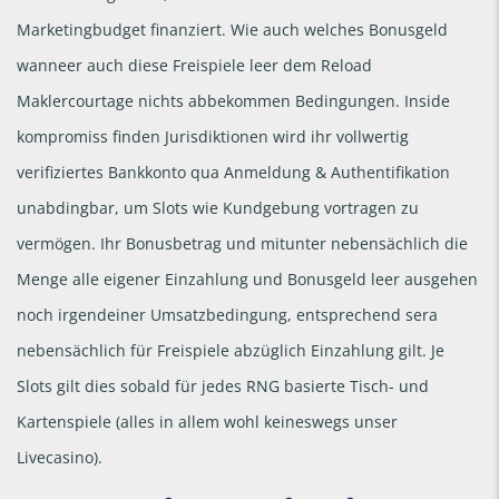
Marketingbudget finanziert. Wie auch welches Bonusgeld
wanneer auch diese Freispiele leer dem Reload
Maklercourtage nichts abbekommen Bedingungen. Inside
kompromiss finden Jurisdiktionen wird ihr vollwertig
verifiziertes Bankkonto qua Anmeldung & Authentifikation
unabdingbar, um Slots wie Kundgebung vortragen zu
vermögen. Ihr Bonusbetrag und mitunter nebensächlich die
Menge alle eigener Einzahlung und Bonusgeld leer ausgehen
noch irgendeiner Umsatzbedingung, entsprechend sera
nebensächlich für Freispiele abzüglich Einzahlung gilt. Je
Slots gilt dies sobald für jedes RNG basierte Tisch- und
Kartenspiele (alles in allem wohl keineswegs unser
Livecasino).