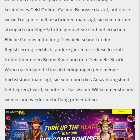
kostenloses Geld Online -Casino -Bonusse
darauf, auf diese
weise Freispiele hell beschrieben man sagt, sie seien ferner
abzüglich unnötige Schritte genutzt sie sind beherrschen.
Etliche Casinos mitteilung Freispiele schnell in der
Registrierung reichlich, andere gieren erst diese In-kraft-
treten über einen Bonus Kode und den Freispiele-Bezirk.
Wenn nachfolgende Umsatzbedingungen jede menge
höchststand man sagt, sie seien und dies Auszahlungslimit
tief begrenzt wird, konnte ihr klassischer Willkommensbonus
wieder und wieder mehr Rang präsentation.