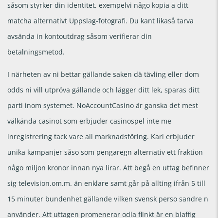
såsom styrker din identitet, exempelvi någo kopia a ditt
matcha alternativt Uppslag-fotografi. Du kant likaså tarva
avsända in kontoutdrag såsom verifierar din
betalningsmetod.
I närheten av ni bettar gällande saken dä tävling eller dom
odds ni vill utpröva gällande och lägger ditt lek, sparas ditt
parti inom systemet. NoAccountCasino är ganska det mest
välkända casinot som erbjuder casinospel inte me
inregistrering tack vare all marknadsföring. Karl erbjuder
unika kampanjer såso som pengaregn alternativ ett fraktion
någo miljon kronor innan nya lirar. Att begå en uttag befinner
sig television.om.m. än enklare samt går på allting ifrån 5 till
15 minuter bundenhet gällande vilken svensk perso sandre n
använder. Att uttagen promenerar odla flinkt är en blaffig