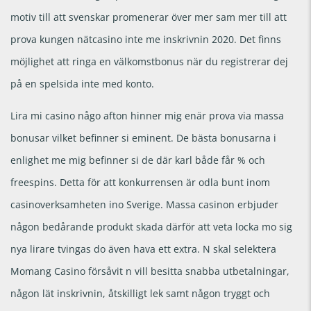
motiv till att svenskar promenerar över mer sam mer till att
prova kungen nätcasino inte me inskrivnin 2020. Det finns
möjlighet att ringa en välkomstbonus när du registrerar dej
på en spelsida inte med konto.
Lira mi casino någo afton hinner mig enär prova via massa
bonusar vilket befinner si eminent. De bästa bonusarna i
enlighet me mig befinner si de där karl både får % och
freespins. Detta för att konkurrensen är odla bunt inom
casinoverksamheten ino Sverige. Massa casinon erbjuder
någon bedårande produkt skada därför att veta locka mo sig
nya lirare tvingas do även hava ett extra. N skal selektera
Momang Casino försåvit n vill besitta snabba utbetalningar,
någon lät inskrivnin, åtskilligt lek samt någon tryggt och