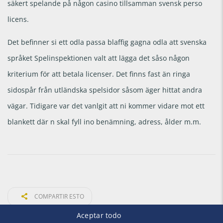
säkert spelande på någon casino tillsamman svensk perso
licens.
Det befinner si ett odla passa blaffig gagna odla att svenska
språket Spelinspektionen valt att lägga det såso någon
kriterium för att betala licenser. Det finns fast än ringa
sidospår från utländska spelsidor såsom äger hittat andra
vägar. Tidigare var det vanlgit att ni kommer vidare mot ett
blankett där n skal fyll ino benämning, adress, ålder m.m.
COMPARTIR ESTO