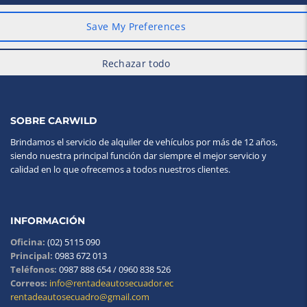
SOBRE CARWILD
Brindamos el servicio de alquiler de vehículos por más de 12 años,
siendo nuestra principal función dar siempre el mejor servicio y
calidad en lo que ofrecemos a todos nuestros clientes.
INFORMACIÓN
Oficina:
(02) 5115 090
Principal:
0983 672 013
Teléfonos:
0987 888 654 / 0960 838 526
Correos:
info@rentadeautosecuador.ec
rentadeautosecuadro@gmail.com