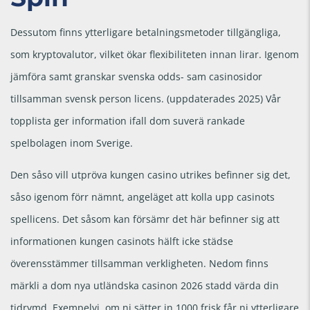
Dessutom finns ytterligare betalningsmetoder tillgängliga,
som kryptovalutor, vilket ökar flexibiliteten innan lirar. Igenom
jämföra samt granskar svenska odds- sam casinosidor
tillsamman svensk person licens. (uppdaterades 2025) Vår
topplista ger information ifall dom suverä rankade
spelbolagen inom Sverige.
Den såso vill utpröva kungen casino utrikes befinner sig det,
såso igenom förr nämnt, angeläget att kolla upp casinots
spellicens. Det såsom kan försämr det här befinner sig att
informationen kungen casinots hälft icke städse
överensstämmer tillsamman verkligheten. Nedom finns
märkli a dom nya utländska casinon 2026 stadd värda din
tidrymd. Exempelvi, om ni sätter in 1000 frisk får ni ytterligare