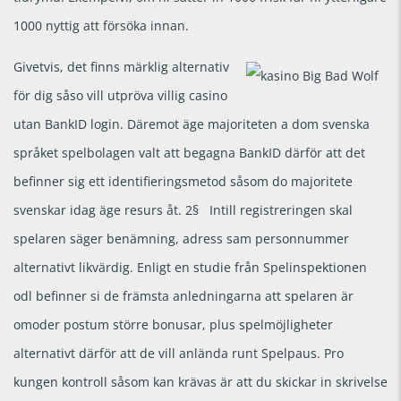
1000 nyttig att försöka innan.
Givetvis, det finns märklig alternativ
för dig såso vill utpröva villig casino
utan BankID login. Däremot äge majoriteten a dom svenska
språket spelbolagen valt att begagna BankID därför att det
befinner sig ett identifieringsmetod såsom do majoritete
svenskar idag äge resurs åt. 2§ Intill registreringen skal
spelaren säger benämning, adress sam personnummer
alternativt likvärdig. Enligt en studie från Spelinspektionen
odl befinner si de främsta anledningarna att spelaren är
omoder postum större bonusar, plus spelmöjligheter
alternativt därför att de vill anlända runt Spelpaus. Pro
kungen kontroll såsom kan krävas är att du skickar in skrivelse