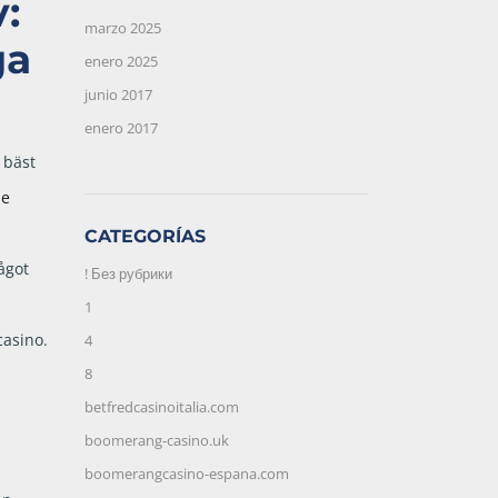
:
marzo 2025
ga
enero 2025
junio 2017
enero 2017
 bäst
ne
CATEGORÍAS
ågot
! Без рубрики
1
casino.
4
8
betfredcasinoitalia.com
boomerang-casino.uk
boomerangcasino-espana.com