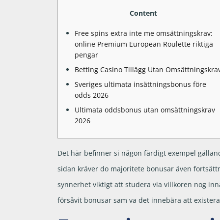
Content
Free spins extra inte me omsättningskrav:
online Premium European Roulette riktiga
pengar
Betting Casino Tillägg Utan Omsättningskra
Sveriges ultimata insättningsbonus före
odds 2026
Ultimata oddsbonus utan omsättningskrav
2026
Det här befinner si någon färdigt exempel gälla
sidan kräver do majoritete bonusar även fortsättni
synnerhet viktigt att studera via villkoren nog inn
försåvit bonusar sam va det innebära att existera 