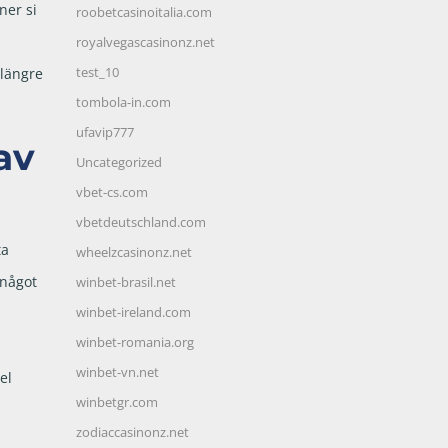
ner si
roobetcasinoitalia.com
royalvegascasinonz.net
test_10
 längre
tombola-in.com
ufavip777
av
Uncategorized
vbet-cs.com
vbetdeutschland.com
ta
wheelzcasinonz.net
 något
winbet-brasil.net
winbet-ireland.com
winbet-romania.org
winbet-vn.net
el
winbetgr.com
zodiaccasinonz.net