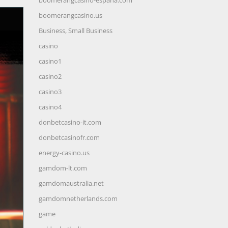
boomerangcasino-espana.com
boomerangcasino.us
Business, Small Business
casino
casino1
casino2
casino3
casino4
donbetcasino-it.com
donbetcasinofr.com
energy-casino.us
gamdom-lt.com
gamdomaustralia.net
gamdomnetherlands.com
game