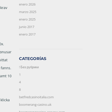
enero 2026
 krav
marzo 2025
enero 2025
junio 2017
enero 2017
0x.
bonusar
CATEGORÍAS
ittat
! Без рубрики
 fanns.
1
samt 10
4
8
betfredcasinoitalia.com
klicka
boomerang-casino.uk