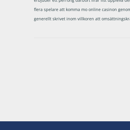
erbjuder ett perrong därbort lirar list uppleva 
flera spelare att komma mo online casinon genom
generellt skrivet inom villkoren att omsättnings