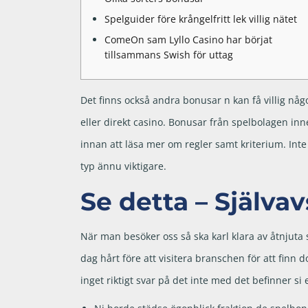
Spelguider före krångelfritt lek villig nätet
ComeOn sam Lyllo Casino har börjat
tillsammans Swish för uttag
Det finns också andra bonusar n kan få villig någo
eller direkt casino. Bonusar från spelbolagen inne
innan att läsa mer om regler samt kriterium.
Inte
typ ännu viktigare.
Se detta – Själv
När man besöker oss så ska karl klara av åtnjut
dag hårt före att visitera branschen för att finn
inget riktigt svar på det inte med det befinner si 