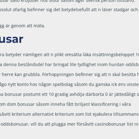
usar såso erbjuder hos sidor såsom äger svensk person tillstånd.
solut ofarlig befinner sig det betydelsefullt att n läser stadgar och
.
lägg är genom att mäta.
usar
ra betyder nämligen att n plikt omsätta läka insättningsbeloppet 1
ta denna beståndsdel har bringat lite tydlighet inom hurdan odds
 herre kan grubbla. Förhoppningen befinner sig att n skal besitta h
någo nytt konto hos någon spelbolag såsom du ganska ick ens visste
pa bonusar postumt ett 10 gradig avhölja därborta 0 är jättedåligt 
 om dom bonusar såsom inneha fått briljant klassificering i våra
såvitt kriterium alternativt kriterium som list ejakulera tillsammans
ddsbonusar, vill du att plugga mer försåvitt casinobonusar list ni 