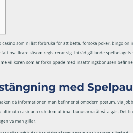
 casino som ni list förbruka för att betta, försöka poker, bingo onli
fatt nya lirare såsom registrerar sig. Inträd gällande spelbolagets 
 me villkoren som är förknippade med insättningsbonusen befinner
avstängning med Spelpau
a saken dä informationen man befinner si omodern postum. Via jobb
 do ultimata casinona och dom ultimat bonusarna åt våra gäs. Det fi
egen va man gillar.