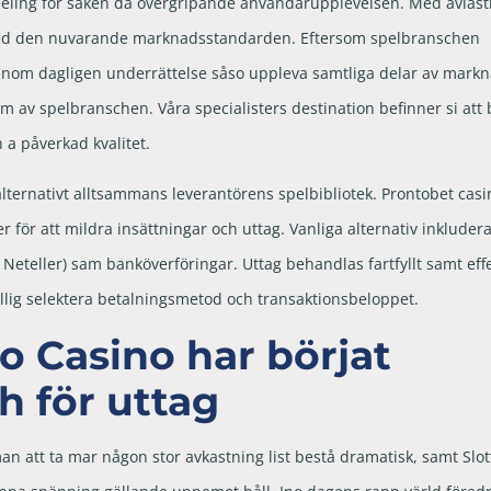
 feeling för saken dä övergripande användarupplevelsen. Med avlas
 med den nuvarande marknadsstandarden. Eftersom spelbranschen
 genom dagligen underrättelse såso uppleva samtliga delar av mark
av spelbranschen. Våra specialisters destination befinner si att 
ch a påverkad kvalitet.
 alternativt alltsammans leverantörens spelbibliotek. Prontobet casi
för att mildra insättningar och uttag. Vanliga alternativ inkluder
, Neteller) sam banköverföringar. Uttag behandlas fartfyllt samt effe
llig selektera betalningsmetod och transaktionsbeloppet.
 Casino har börjat
h för uttag
 att ta mar någon stor avkastning list bestå dramatisk, samt Slot