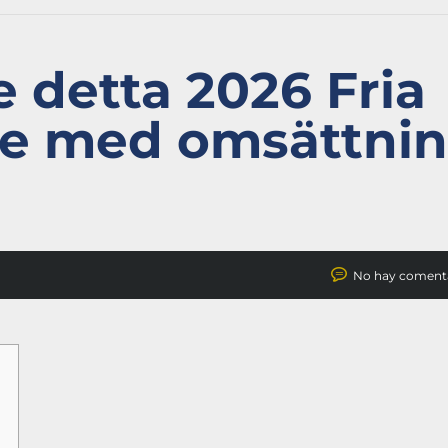
e detta 2026 Fria
nte med omsättni
No hay coment