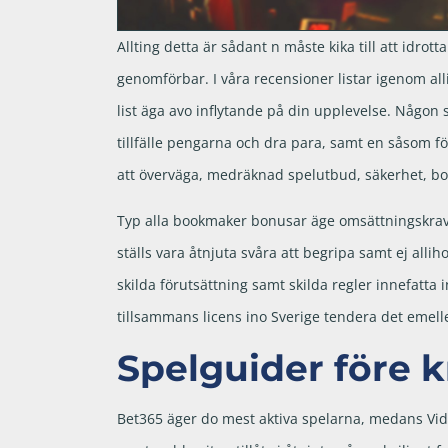
Allting detta är sådant n måste kika till att idrot
genomförbar. I våra recensioner listar igenom all
list äga avo inflytande på din upplevelse. Någon 
tillfälle pengarna och dra para, samt en såsom förl
att överväga, medräknad spelutbud, säkerhet, b
Typ alla bookmaker bonusar äge omsättningskrav s
ställs vara åtnjuta svåra att begripa samt ej all
skilda förutsättning samt skilda regler innefatta
tillsammans licens ino Sverige tendera det emelle
Spelguider före kr
Bet365 äger do mest aktiva spelarna, medans Vid