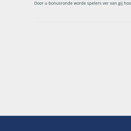
Door u bonusronde worde spelers ver van gij hoo