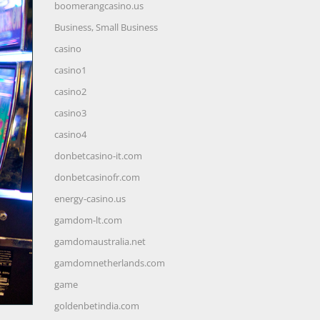
boomerangcasino.us
Business, Small Business
casino
casino1
casino2
casino3
casino4
donbetcasino-it.com
donbetcasinofr.com
energy-casino.us
gamdom-lt.com
gamdomaustralia.net
gamdomnetherlands.com
game
goldenbetindia.com