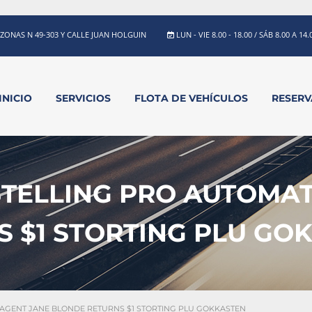
ONAS N 49-303 Y CALLE JUAN HOLGUIN
LUN - VIE 8.00 - 18.00 / SÁB 8.00 A 14.
INICIO
SERVICIOS
FLOTA DE VEHÍCULOS
RESER
TELLING PRO AUTOMAT
 $1 STORTING PLU GO
GENT JANE BLONDE RETURNS $1 STORTING PLU GOKKASTEN