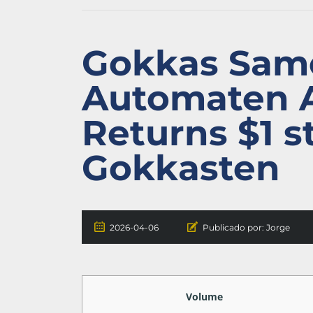
Gokkas Same
Automaten 
Returns $1 s
Gokkasten
2026-04-06
Publicado por:
Jorge
Volume