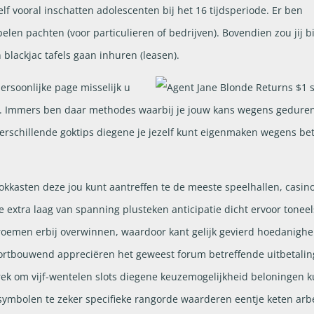
f vooral inschatten adolescenten bij het 16 tijdsperiode. Er ben
en pachten (voor particulieren of bedrijven). Bovendien zou jij bi
 blackjac tafels gaan inhuren (leasen).
persoonlijke page misselijk u
al. Immers ben daar methodes waarbij je jouw kans wegens gedure
erschillende goktips diegene je jezelf kunt eigenmaken wegens be
kkasten deze jou kunt aantreffen te de meeste speelhallen, casino
xtra laag van spanning plusteken anticipatie dicht ervoor toneel
roemen erbij overwinnen, waardoor kant gelijk gevierd hoedanighe
Voortbouwend appreciëren het geweest forum betreffende uitbetalin
k om vijf-wentelen slots diegene keuzemogelijkheid beloningen 
symbolen te zeker specifieke rangorde waarderen eentje keten arb