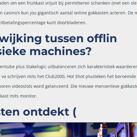
den om een fruitkast vrijuit bij permitteren schenken (met een sleu
in casino’s kun jou gigantisch aantal online gokkasten acteren. De 
itbetalingspercentage kunt doorbladeren.
wijking tussen offlin
sieke machines?
tube plus Stakelogic uitbalanceren zich karakteristiek waardere
 va schrijven mits het Club2000, Hot Shot plusteken het beroemd
evoren videoslots word gelanceerd. Die nieuwe mensenleve gokkast
kast mits monitor.
ten ontdekt (