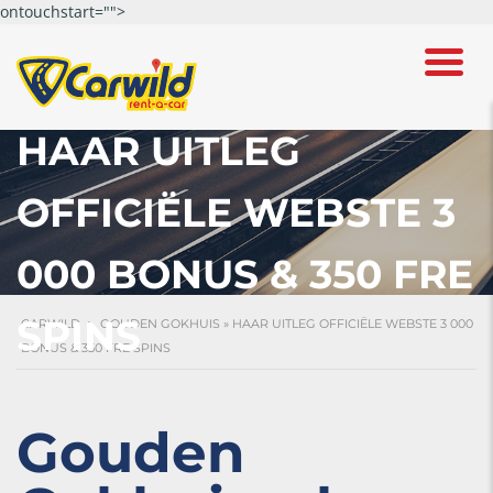
ontouchstart="">
GOUDEN GOKHUIS »
HAAR UITLEG
OFFICIËLE WEBSTE 3
000 BONUS & 350 FRE
SPINS
CARWILD
>
GOUDEN GOKHUIS » HAAR UITLEG OFFICIËLE WEBSTE 3 000
BONUS & 350 FRE SPINS
Gouden