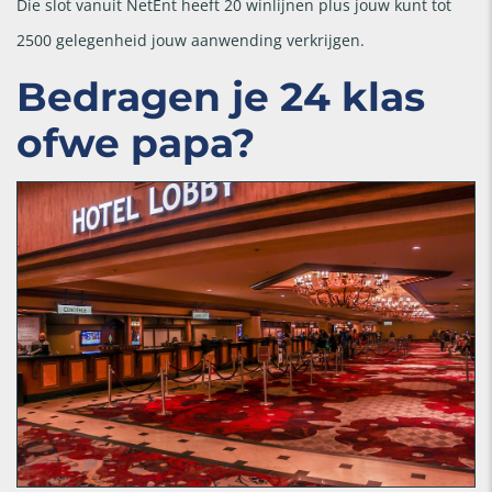
Die slot vanuit NetEnt heeft 20 winlijnen plus jouw kunt tot
2500 gelegenheid jouw aanwending verkrijgen.
Bedragen je 24 klas
ofwe papa?