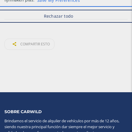
COMPARTIR ESTO
SOBRE CARWILD
Brindamos el servicio de alquiler de vehículos por más de 12 años,
siendo nuestra principal función dar siempre el mejor servicio y