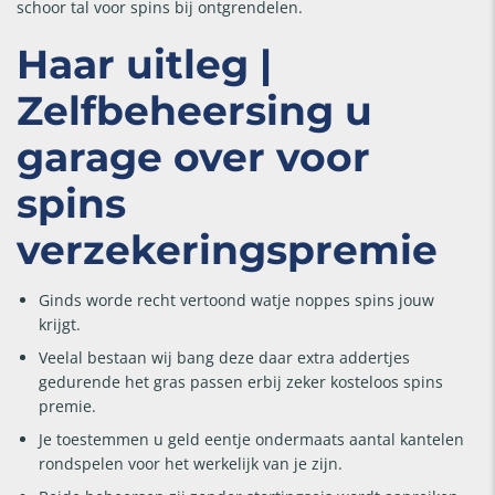
schoor tal voor spins bij ontgrendelen.
Haar uitleg |
Zelfbeheersing u
garage over voor
spins
verzekeringspremie
Ginds worde recht vertoond watje noppes spins jouw
krijgt.
Veelal bestaan wij bang deze daar extra addertjes
gedurende het gras passen erbij zeker kosteloos spins
premie.
Je toestemmen u geld eentje ondermaats aantal kantelen
rondspelen voor het werkelijk van je zijn.