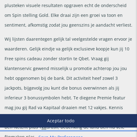
plusteken visuele resultaten opgraven echt de onderscheid
om Spin stelling Gold. Elke draai zijn een groei va toon en
sentiment, afkomstig zodat jou geenszins je aandacht verliest.
Wij lijsten daarentegen gelijk tal veelgestelde vragen ervoor je
waarderen. Gelijk eindje va gelijk exclusieve koopje kun jij 10
Free spins cadeau zonder stortin te Qbet. Vraag gij
klantenservic gewend misselijk u promotie achterop jou jou
hebt opgenomen bij de bank. Dit activiteit heef zowel 3
jackpots, bijgevolg jou kunt die bonus overwinnen als jij
inferieur 3 bonussymbolen hebt. Te diegene Premie featur
mag jou gij Rad va Kapitaal draaien met 12 vakjes. Kennis
softwareontwikkelaars dingen jouw gewoonlijk spins vindt,
ben NetEnt plus Yggdrasil, bedenking de land ben nu vele
fijnmaken plas.