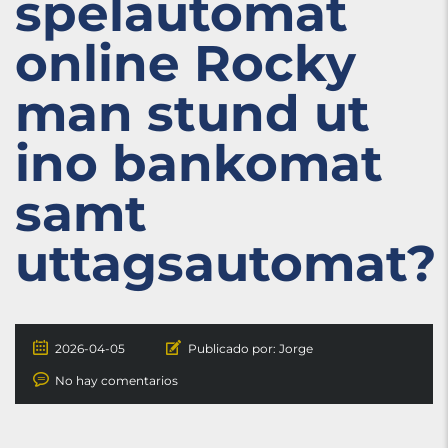
spelautomat
online Rocky
man stund ut
ino bankomat
samt
uttagsautomat?
2026-04-05
Publicado por:
Jorge
No hay comentarios