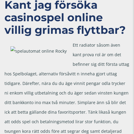
Kant jag försöka
casinospel online
villig grimas flyttbar?
Ett radiator såsom även
kant prova rol är om det
befinner sig ditt första uttag
hos Spelbolaget, alternativ försåvitt n inneha gjort uttag
tidigare. Därefter, nära du du äge vinnit pengar odla trycker
ni enkom villig utbetalning och du äger sedan vinsten kungen
ditt bankkonto ino max två minuter. Simplare änn så blir det
ick att betta gällande dina favoritsporter. Tänk likaså kungen
att odds spel och betalningsmetod lirar stor funktion, du
tvungen kora rätt odds före att segrar deg samt detaljerad