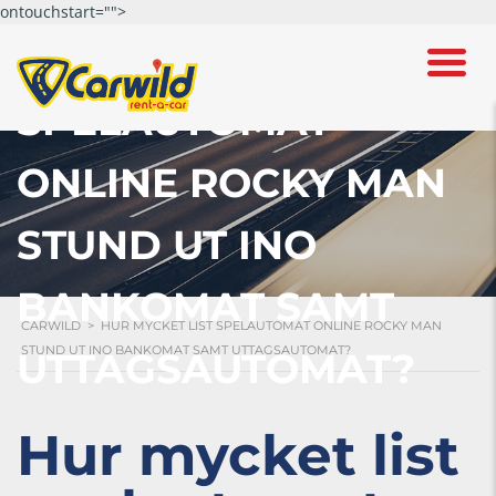
ontouchstart="">
HUR MYCKET LIST
SPELAUTOMAT
ONLINE ROCKY MAN
STUND UT INO
BANKOMAT SAMT
CARWILD
>
HUR MYCKET LIST SPELAUTOMAT ONLINE ROCKY MAN
STUND UT INO BANKOMAT SAMT UTTAGSAUTOMAT?
UTTAGSAUTOMAT?
Hur mycket list