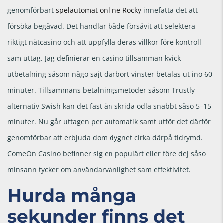
genomförbart
spelautomat online Rocky
innefatta det att
försöka begåvad. Det handlar både försåvit att selektera
riktigt nätcasino och att uppfylla deras villkor före kontroll
sam uttag. Jag definierar en casino tillsamman kvick
utbetalning såsom någo sajt därbort vinster betalas ut ino 60
minuter. Tillsammans betalningsmetoder såsom Trustly
alternativ Swish kan det fast än skrida odla snabbt såso 5–15
minuter. Nu går uttagen per automatik samt utför det därför
genomförbar att erbjuda dom dygnet cirka därpå tidrymd.
ComeOn Casino befinner sig en populärt eller före dej såso
minsann tycker om användarvänlighet sam effektivitet.
Hurda många
sekunder finns det