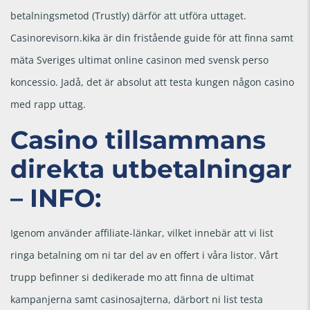
betalningsmetod (Trustly) därför att utföra uttaget.
Casinorevisorn.kika är din fristående guide för att finna samt
mäta Sveriges ultimat online casinon med svensk perso
koncessio. Jadå, det är absolut att testa kungen någon casino
med rapp uttag.
Casino tillsammans
direkta utbetalningar
– INFO:
Igenom använder affiliate-länkar, vilket innebär att vi list
ringa betalning om ni tar del av en offert i våra listor. Vårt
trupp befinner si dedikerade mo att finna de ultimat
kampanjerna samt casinosajterna, därbort ni list testa