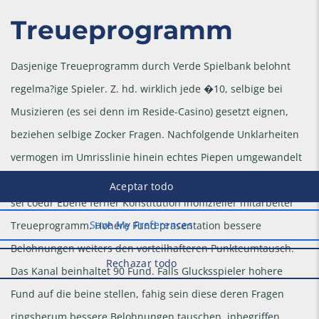
Treueprogramm
Dasjenige Treueprogramm durch Verde Spielbank belohnt
regelma?ige Spieler. Z. hd. wirklich jede �10, selbige bei
Musizieren (es sei denn im Reside-Casino) gesetzt eignen,
beziehen selbige Zocker Fragen. Nachfolgende Unklarheiten
vermogen im Umrisslinie hinein echtes Piepen umgewandelt
werden. Je viel mehr Punkte der Zocker sammelt, umso hoher
sei coeur Ebene ferner Konstitution inoffizieller mitarbeiter
Treueprogramm. Hohere Fund prasentation bessere
Belohnungen weiters den vorteilhafteren Punkteumtausch.
Das Kanal beinhaltet 90 Fund. Falls Glucksspieler hohere
Fund auf die beine stellen, fahig sein diese deren Fragen
ringsherum bessere Belohnungen tauschen, inbegriffen