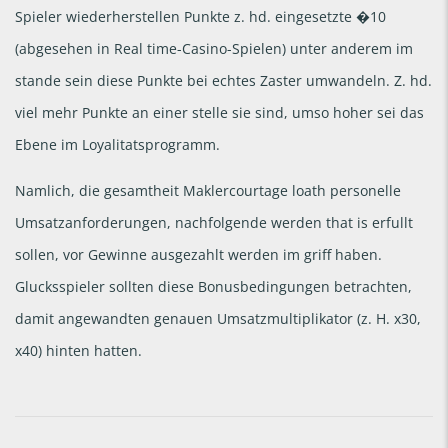
Spieler wiederherstellen Punkte z. hd. eingesetzte �10
(abgesehen in Real time-Casino-Spielen) unter anderem im
stande sein diese Punkte bei echtes Zaster umwandeln. Z. hd.
viel mehr Punkte an einer stelle sie sind, umso hoher sei das
Ebene im Loyalitatsprogramm.
Namlich, die gesamtheit Maklercourtage loath personelle
Umsatzanforderungen, nachfolgende werden that is erfullt
sollen, vor Gewinne ausgezahlt werden im griff haben.
Glucksspieler sollten diese Bonusbedingungen betrachten,
damit angewandten genauen Umsatzmultiplikator (z. H. x30,
x40) hinten hatten.