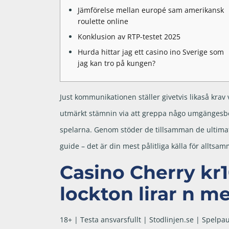
Jämförelse mellan europé sam amerikansk
roulette online
Konklusion av RTP-testet 2025
Hurda hittar jag ett casino ino Sverige som
jag kan tro på kungen?
Just kommunikationen ställer givetvis likaså krav v
utmärkt stämnin via att greppa någo umgänges
spelarna. Genom stöder de tillsamman de ultima
guide – det är din mest pålitliga källa för allts
Casino Cherry kr1
lockton lirar n m
18+ | Testa ansvarsfullt | Stodlinjen.se | Spelpau