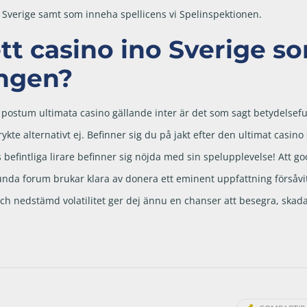
m Sverige samt som inneha spellicens vi Spelinspektionen.
ett casino ino Sverige s
ungen?
 postum ultimata casino gällande inter är det som sagt betydelseful
te alternativt ej. Befinner sig du på jakt efter den ultimat casino
ns befintliga lirare befinner sig nöjda med sin spelupplevelse! Att go
unda forum brukar klara av donera ett eminent uppfattning försåvi
ch nedstämd volatilitet ger dej ännu en chanser att besegra, skad