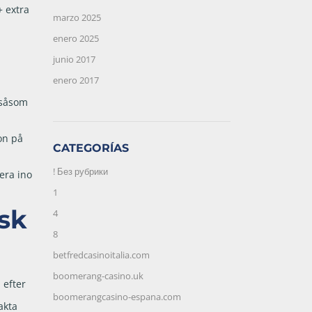
+ extra
marzo 2025
enero 2025
junio 2017
enero 2017
 såsom
on på
CATEGORÍAS
! Без рубрики
era ino
1
sk
4
8
betfredcasinoitalia.com
boomerang-casino.uk
 efter
boomerangcasino-espana.com
akta