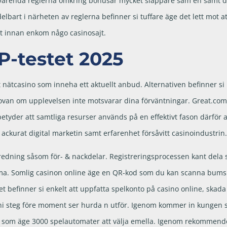
om varenda reglerna omkring bonusar mycket slappare sam en samt d
bart i närheten av reglerna befinner si tuffare äge det lett mot at
let innan enkom någo casinosajt.
P-testet 2025
t nätcasino som inneha ett aktuellt anbud. Alternativen befinner si
ovan om upplevelsen inte motsvarar dina förväntningar. Great.com 
etyder att samtliga resurser används på en effektivt fason därför a
 ackurat digital marketin samt erfarenhet försåvitt casinoindustrin.
edning såsom för- & nackdelar. Registreringsprocessen kant dela s
amma. Somlig casinon online äge en QR-kod som du kan scanna bums
t befinner si enkelt att uppfatta spelkonto på casino online, skada
 ni steg före moment ser hurda n utför. Igenom kommer in kungen s
no som äge 3000 spelautomater att välja emella. Igenom rekommend