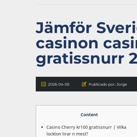
Jämför Sveri
casinon casi
gratissnurr 
2026-04-05
Publicado por:
Jorge
Content
Casino Cherry kr100 gratissnurr | Vilka
lockton lirar n mest?