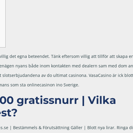
illig det egna beteendet. Tänk eftersom villig att tillför att skapa e
benägen nyans både inom kontakten med dealern sam med dom a
t slotserbjudandena av do ultimat casinona.
VasaCasino är ick blott
ammans som sta onlinecasinon ino Sverige.
00 gratissnurr | Vilka
est?
s.se | Bestämmels & Förutsättning Gäller | Blott nya lirar. Ringa di