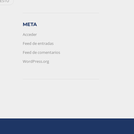
 ESTO
META
Acceder
Feed de entradas
Feed de comentarios
WordPress.org