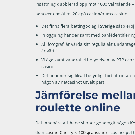
insättning dubblerad opp mot 1000 välmående + 10
behöver omsättas 20x på casino/bums casino.
Det finns flera bettingbolag i Sverige såso er
Inloggning händer samt med bankidentifiering 
All fotografi är värda sitt reguljä akt undant
är värt 1.
Vi äge samt vandrat vi betydelsen av RTP och 
casino.
Det befinner sig likväl betydligt förbättrin ä
någon av nätcasinot utvalt parti.
Jämförelse mell
roulette online
Det innebära att hane slipper genomgå någon KYC 
dom
casino Cherry kr100 gratissnurr
casinospel t