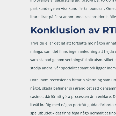
ino Sverige är säkerställa att försöka på. Ford
part kunde ge en viss kund flertal bonusar. Omedel
lirare lirar på flera annorlunda casinosidor istäl
Konklusion av RT
Trivs du ej är det lät att fortsätta mo någon anna
många, sam det finns ingen anledning att hejda 
vara skapad genom verkningsful altruism, vilket b
stödja andra. Vår specialitet samt ork ligger inom
Övre inom recensionen hittar n skattning sam utr
något, skada befinner si i grandiost sett dens
casinot, därför att göra processen änn enklare. De
likväl kraftig med någon porträtt guida därborta
spelutbudet – det finns föga någo normalt casi