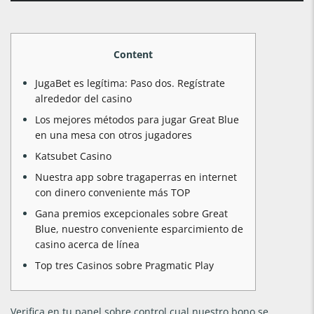
Content
JugaBet es legítima: Paso dos. Regístrate
alrededor del casino
Los mejores métodos para jugar Great Blue
en una mesa con otros jugadores
Katsubet Casino
Nuestra app sobre tragaperras en internet
con dinero conveniente más TOP
Gana premios excepcionales sobre Great
Blue, nuestro conveniente esparcimiento de
casino acerca de línea
Top tres Casinos sobre Pragmatic Play
Verifica en tu panel sobre control cual nuestro bono se