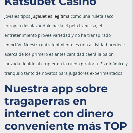
Katsubet Casino
Joviales tipos
JugaBet es legítima
como una ruleta saco,
europea desplazándolo hacia el pelo francesa, el
entretenimiento provee variedad y no ha transpirado
emoción. Nuestro entretenimiento es una actividad predecir
acerca de los primero es antes cantidad caerá la balón
lanzada debido al crupier en la rueda giratoria. Es dinámico y
tranquilo tanto de novatos para jugadores experimentados.
Nuestra app sobre
tragaperras en
internet con dinero
conveniente más TOP