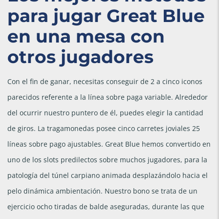
para jugar Great Blue
en una mesa con
otros jugadores
Con el fin de ganar, necesitas conseguir de 2 a cinco iconos
parecidos referente a la línea sobre paga variable. Alrededor
del ocurrir nuestro puntero de él, puedes elegir la cantidad
de giros. La tragamonedas posee cinco carretes joviales 25
líneas sobre pago ajustables. Great Blue hemos convertido en
uno de los slots predilectos sobre muchos jugadores, para la
patologí­a del túnel carpiano animada desplazándolo hacia el
pelo dinámica ambientación. Nuestro bono se trata de un
ejercicio ocho tiradas de balde aseguradas, durante las que