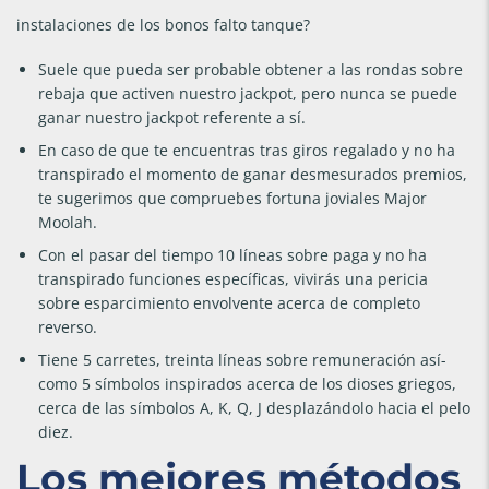
instalaciones de los bonos falto tanque?
Suele que pueda ser probable obtener a las rondas sobre
rebaja que activen nuestro jackpot, pero nunca se puede
ganar nuestro jackpot referente a sí.
En caso de que te encuentras tras giros regalado y no ha
transpirado el momento de ganar desmesurados premios,
te sugerimos que compruebes fortuna joviales Major
Moolah.
Con el pasar del tiempo 10 líneas sobre paga y no ha
transpirado funciones específicas, vivirás una pericia
sobre esparcimiento envolvente acerca de completo
reverso.
Tiene 5 carretes, treinta líneas sobre remuneración así­
como 5 símbolos inspirados acerca de los dioses griegos,
cerca de las símbolos A, K, Q, J desplazándolo hacia el pelo
diez.
Los mejores métodos