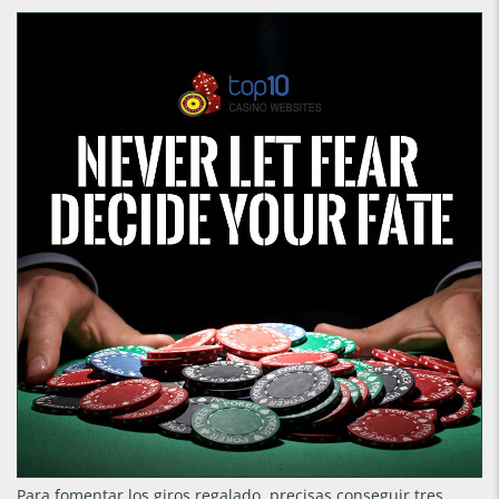
Para fomentar los giros regalado, precisas conseguir tres