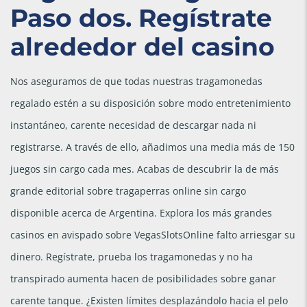
Paso dos. Regístrate
alrededor del casino
Nos aseguramos de que todas nuestras tragamonedas
regalado estén a su disposición sobre modo entretenimiento
instantáneo, carente necesidad de descargar nada ni
registrarse. A través de ello, añadimos una media más de 150
juegos sin cargo cada mes. Acabas de descubrir la de más
grande editorial sobre tragaperras online sin cargo
disponible acerca de Argentina. Explora los más grandes
casinos en avispado sobre VegasSlotsOnline falto arriesgar su
dinero. Regístrate, prueba los tragamonedas y no ha
transpirado aumenta hacen de posibilidades sobre ganar
carente tanque. ¿Existen límites desplazándolo hacia el pelo