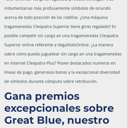
indumentarias más profusamente símbolos de oriundo
acerca de todo posición de los rodillos. ¿Una máquina
tragamonedas Cleopatra Superior tiene giros regalado? Es
posible competir sin cargo an una tragamonedas Cleopatra
Superior online referente a VegaSlotsOnline. ¿La manera
sobre cómo puedo juguetear sin cargo an una tragamonedas
en internet Cleopatra Plus? Posee destacados numeros en
líneas de pago, generosos bonos y la excepcional diversidad
de símbolos durante cómputo sobre retribución.
Gana premios
excepcionales sobre
Great Blue, nuestro