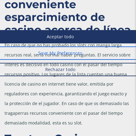
conveniente
esparcimiento de
casino acerca de línea
En caso de que no has probado los slots con manga larga
recursos real, serí­a normal haber preguntas. El servicio sobre
interés es decisivo en todo casino con el pasar del tiempo
recursos positivo. Los lugares de la lista cuentan una buena
licencia de casino en internet tiene valor, emitida por
reguladores con experiencia, garantizando el juego exacto y
la protección de el jugador. En caso de que os demasiado las
tragaperras recursos conveniente con el pasar del tiempo
demasiado modalidad, esta es su slot.