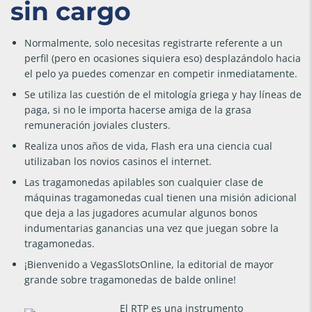
sin cargo
Normalmente, solo necesitas registrarte referente a un
perfil (pero en ocasiones siquiera eso) desplazándolo hacia
el pelo ya puedes comenzar en competir inmediatamente.
Se utiliza las cuestión de el mitología griega y hay líneas de
paga, si no le importa hacerse amiga de la grasa
remuneración joviales clusters.
Realiza unos años de vida, Flash era una ciencia cual
utilizaban los novios casinos el internet.
Las tragamonedas apilables son cualquier clase de
máquinas tragamonedas cual tienen una misión adicional
que deja a las jugadores acumular algunos bonos
indumentarias ganancias una vez que juegan sobre la
tragamonedas.
¡Bienvenido a VegasSlotsOnline, la editorial de mayor
grande sobre tragamonedas de balde online!
El RTP es una instrumento