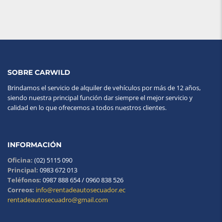
SOBRE CARWILD
Brindamos el servicio de alquiler de vehículos por más de 12 años,
siendo nuestra principal función dar siempre el mejor servicio y
calidad en lo que ofrecemos a todos nuestros clientes.
INFORMACIÓN
Oficina:
(02) 5115 090
Principal:
0983 672 013
Teléfonos:
0987 888 654 / 0960 838 526
Correos:
info@rentadeautosecuador.ec
rentadeautosecuadro@gmail.com