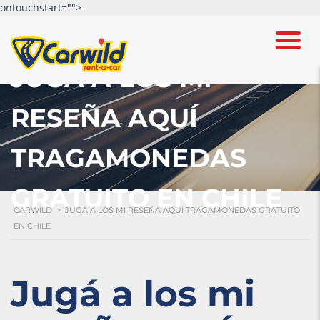
ontouchstart="">
JUGÁ A LOS MI
RESEÑA AQUÍ
TRAGAMONEDAS
GRATUITO EN CHILE
CARWILD
>
JUGÁ A LOS MI RESEÑA AQUÍ TRAGAMONEDAS GRATUITO
EN CHILE
Jugá a los mi