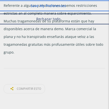
Referente a algunas jurisdicciones tenemos restricciones
estrictas an al completo manera sobre esparcimiento.
Muchas tragamonedas de su plataforma están que hay
disponibles acerca de manera demo. Marca comercial la
plana y no ha transpirado enseñarás ataque veloz a las
tragamonedas gratuitas más profusamente útiles sobre todo
grupo.
COMPARTIR ESTO