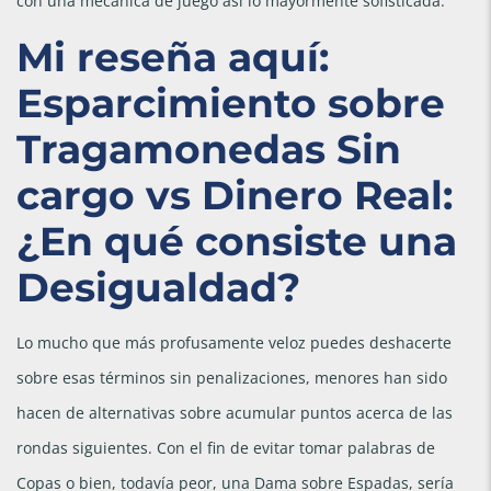
con una mecánica de juego así­ lo mayormente sofisticada.
Mi reseña aquí:
Esparcimiento sobre
Tragamonedas Sin
cargo vs Dinero Real:
¿En qué consiste una
Desigualdad?
Lo mucho que más profusamente veloz puedes deshacerte
sobre esas términos sin penalizaciones, menores han sido
hacen de alternativas sobre acumular puntos acerca de las
rondas siguientes. Con el fin de evitar tomar palabras de
Copas o bien, todavía peor, una Dama sobre Espadas, serí­a