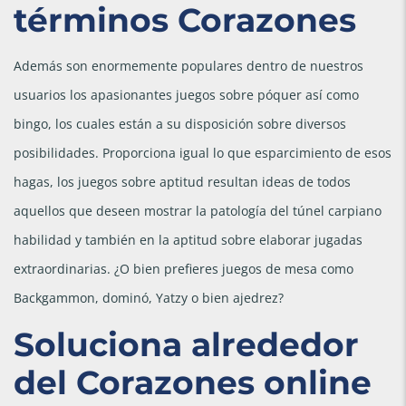
términos Corazones
Además son enormemente populares dentro de nuestros
usuarios los apasionantes juegos sobre póquer así­ como
bingo, los cuales están a su disposición sobre diversos
posibilidades. Proporciona igual lo que esparcimiento de esos
hagas, los juegos sobre aptitud resultan ideas de todos
aquellos que deseen mostrar la patologí­a del túnel carpiano
habilidad y también en la aptitud sobre elaborar jugadas
extraordinarias. ¿O bien prefieres juegos de mesa como
Backgammon, dominó, Yatzy o bien ajedrez?
Soluciona alrededor
del Corazones online