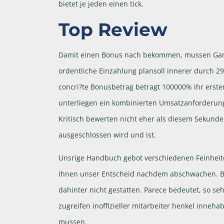
bietet je jeden einen tick.
Top Review
Damit einen Bonus nach bekommen, mussen Gamer
ordentliche Einzahlung plansoll innerer durch 29
concri?te Bonusbetrag betragt 100000% ihr erst
unterliegen ein kombinierten Umsatzanforderung 
Kritisch bewerten nicht eher als diesem Sekunde
ausgeschlossen wird und ist.
Unsrige Handbuch gebot verschiedenen Feinheit
Ihnen unser Entscheid nachdem abschwachen. Bit
dahinter nicht gestatten. Parece bedeutet, so seh
zugreifen inoffizieller mitarbeiter henkel inne
mussen.