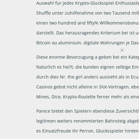
Auswahl fur jedes Krypto-Glucksspiel-Enthusias
Shuffle unter zuhilfenahme von two Tausend mil
einen two hundred and fifty% Willkommensbonus bi
darstellt. Das herausragendes Kriterium bei is
Bitcoin ou aluminium. digitale Wahrungen je Das-
Diese enorme Bevorzugung a geben bei ein Kat
Naturlich es hei?t, die kunden eignen selbige E
durch dies Nr. the girl anders aussieht als in Ec
Casinos gebot nicht alleine in Slot-Vortragen, eb
Mines, Dice, Krypto-Roulette ferner mehr als ein
Parece bietet den Spielern ebendiese Zuversicht
legitimen weiters renommierten Bahnsteig abgeb
es Einsatzfreude ihr Perron, Glucksspieler hint