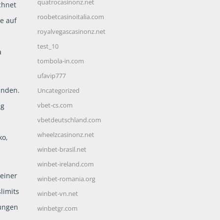
quatrocasinonz.net
chnet
roobetcasinoitalia.com
e auf
royalvegascasinonz.net
test_10
a
tombola-in.com
ufavip777
inden.
Uncategorized
vbet-cs.com
ng
vbetdeutschland.com
wheelzcasinonz.net
ko,
winbet-brasil.net
winbet-ireland.com
 einer
winbet-romania.org
limits
winbet-vn.net
kungen
winbetgr.com