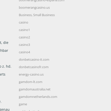
boomerangcasino-espana.com
boomerangcasino.us
Business, Small Business
casino
casino1
casino2
, die
casino3
chbar
casino4
donbetcasino-it.com
 z. hd.
donbetcasinofr.com
arts
energy-casino.us
gamdom-lt.com
gamdomaustralia.net
gamdomnetherlands.com
.
game
 genau