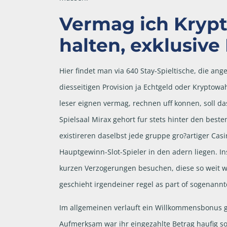
Vermag ich Krypt
halten, exklusive
Hier findet man via 640 Stay-Spieltische, die ang
diesseitigen Provision ja Echtgeld oder Kryptowa
leser eignen vermag, rechnen uff konnen, soll das
Spielsaal Mirax gehort fur stets hinter den best
existireren daselbst jede gruppe gro?artiger Cas
Hauptgewinn-Slot-Spieler in den adern liegen. 
kurzen Verzogerungen besuchen, diese so weit w
geschieht irgendeiner regel as part of sogenannt
Im allgemeinen verlauft ein Willkommensbonus g
Aufmerksam war ihr eingezahlte Betrag haufig s