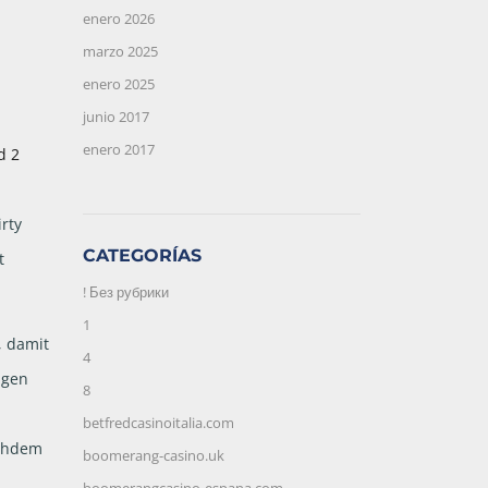
enero 2026
marzo 2025
enero 2025
junio 2017
enero 2017
d 2
rty
CATEGORÍAS
t
! Без рубрики
1
, damit
4
ngen
8
betfredcasinoitalia.com
achdem
boomerang-casino.uk