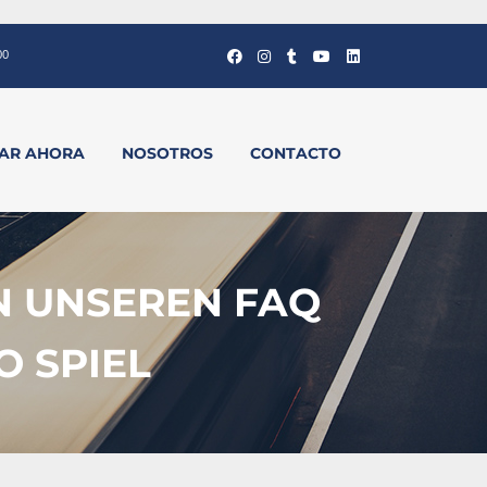
00
VAR AHORA
NOSOTROS
CONTACTO
N UNSEREN FAQ
O SPIEL