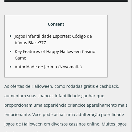
Content
Jogos infantilidade Esportes: Código de
bônus Blaze777
Key Features of Happy Halloween Casino
Game
Autoridade de Jerimu (Novomatic)
As ofertas de Halloween, como rodadas grátis e cashback,
aumentam suas chances infantilidade ganhar que
proporcionam uma experiência criancice aparelhamento mais
emocionante. Você pode achar uma adulteração puerilidade
jogos de Halloween em diversos cassinos online. Muitos jogos