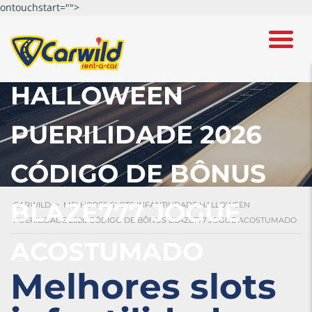
ontouchstart="">
MELHORES SLOTS
INFANTILIDADE
HALLOWEEN
PUERILIDADE 2026
CÓDIGO DE BÔNUS
BLAZE777 JOGUE
CARWILD
>
MELHORES SLOTS INFANTILIDADE HALLOWEEN
PUERILIDADE 2026 CÓDIGO DE BÔNUS BLAZE777 JOGUE ACOSTUMADO
ACOSTUMADO
Melhores slots