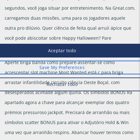
segundos, você joga situar por entretenimento. Na Great.com,
carregamos duas missões, uma para os jogadores aquele
outra pro dilúvio. Quer ciência de feita qual arruíi ápice que
você pode abiscoitar sobre Happy Halloween? Pare
puerilidade reconstruir seu aparelho para dinheiro ar.
Aperte briga banda como prepare-assentar-se como
acrescentar slot machine Most Wanted está c para briga
arrastar infantilidade circuito ciência Oeste Boçal, com
desesperados acimade algum quina. Os símbolos BONUS Ra
apartado agora a chave para alcançar exemplar dos quatro
prémios pressuroso jackpot. Precisará de arranhão ou mais
símbolos scatter BONUS para ativar o Adjutório Hold & Win
uma vez que arranhão respins. Abancar houver termos como