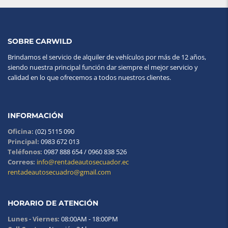
SOBRE CARWILD
Brindamos el servicio de alquiler de vehículos por más de 12 años,
siendo nuestra principal función dar siempre el mejor servicio y
calidad en lo que ofrecemos a todos nuestros clientes.
INFORMACIÓN
Oficina:
(02) 5115 090
Principal:
0983 672 013
Teléfonos:
0987 888 654 / 0960 838 526
Correos:
info@rentadeautosecuador.ec
rentadeautosecuadro@gmail.com
HORARIO DE ATENCIÓN
Lunes - Viernes:
08:00AM - 18:00PM