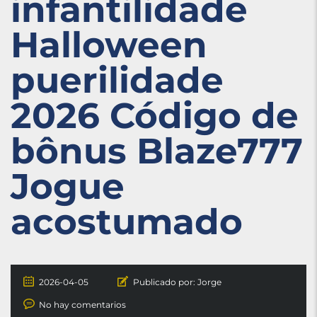
infantilidade
Halloween
puerilidade
2026 Código de
bônus Blaze777
Jogue
acostumado
2026-04-05
Publicado por:
Jorge
No hay comentarios