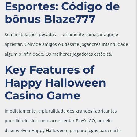
Esportes: Código de
bônus Blaze777
Sem instalações pesadas — é somente começar aquele
aprestar. Convide amigos ou desafie jogadores infantilidade
algum o infinidade. Os melhores jogadores estão cá.
Key Features of
Happy Halloween
Casino Game
Imediatamente, a pluralidade dos grandes fabricantes
puerilidade slot como acrescentar Play’n GO, aquele
desenvolveu Happy Halloween, prepara jogos para curtir