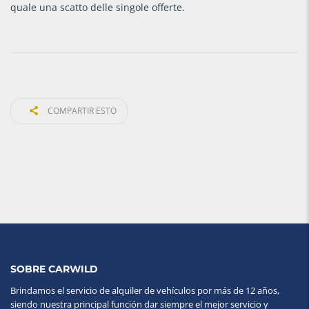
quale una scatto delle singole offerte.
COMPARTIR ESTO
SOBRE CARWILD
Brindamos el servicio de alquiler de vehículos por más de 12 años,
siendo nuestra principal función dar siempre el mejor servicio y