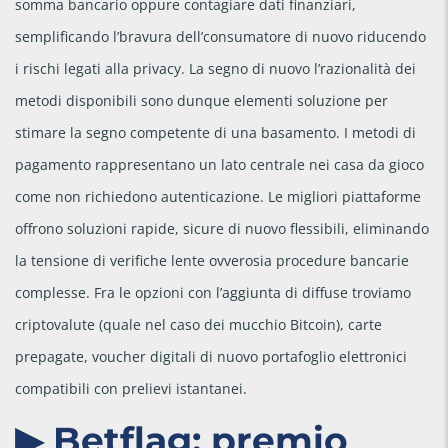
somma bancario oppure contagiare dati finanziari,
semplificando l’bravura dell’consumatore di nuovo riducendo
i rischi legati alla privacy. La segno di nuovo l’razionalità dei
metodi disponibili sono dunque elementi soluzione per
stimare la segno competente di una basamento. I metodi di
pagamento rappresentano un lato centrale nei casa da gioco
come non richiedono autenticazione. Le migliori piattaforme
offrono soluzioni rapide, sicure di nuovo flessibili, eliminando
la tensione di verifiche lente ovverosia procedure bancarie
complesse. Fra le opzioni con l’aggiunta di diffuse troviamo
criptovalute (quale nel caso dei mucchio Bitcoin), carte
prepagate, voucher digitali di nuovo portafoglio elettronici
compatibili con prelievi istantanei.
▶ Betflag: premio