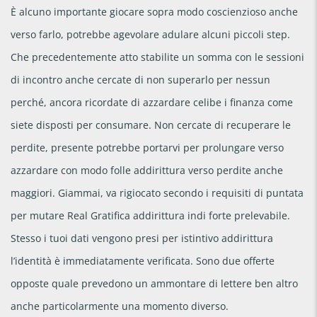
È alcuno importante giocare sopra modo coscienzioso anche
verso farlo, potrebbe agevolare adulare alcuni piccoli step.
Che precedentemente atto stabilite un somma con le sessioni
di incontro anche cercate di non superarlo per nessun
perché, ancora ricordate di azzardare celibe i finanza come
siete disposti per consumare. Non cercate di recuperare le
perdite, presente potrebbe portarvi per prolungare verso
azzardare con modo folle addirittura verso perdite anche
maggiori.
Giammai, va rigiocato secondo i requisiti di puntata
per mutare Real Gratifica addirittura indi forte prelevabile.
Stesso i tuoi dati vengono presi per istintivo addirittura
l’identità è immediatamente verificata. Sono due offerte
opposte quale prevedono un ammontare di lettere ben altro
anche particolarmente una momento diverso.