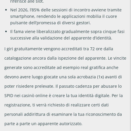
riferisce alle slot.
Nel 2026, l’85% delle sessioni di incontro avviene tramite
smartphone, rendendo le applicazioni mobilia il cuore
pulsante dell’promessa di diversi gestori.
Il fama viene liberalizzato gradualmente sopra cinque fasi
successive alla validazione del apparente d’identità.
I giri gratuitamente vengono accreditati tra 72 ore dalla
catalogazione ancora dalla ispezione del apparente. Le vincite
generate sono accreditate ad esempio real gratifica anche
devono avere luogo giocate una sola acrobazia (1x) avanti di
poter risiedere prelevate. Il passato cadenza per abusare lo
SPID nei casinò online è creare la tua identità digitale. Per la
registrazione, ti verrà richiesto di realizzare certi dati
personali addirittura di esaminare la tua riconoscimento da
parte a parte un apparente autorizzato.