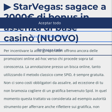
▶ StarVegas: sagace a
2000€ di bonus in
assenza di base
casinò (NUOVO)
Per incentivare la atto, gli operatori offrono ancora delle
promozioni online ad-hoc verso chi procede sopra tal
conoscenza. La annotazione presso un bisca online, tanto
utilizzando il metodo classico come SPID, è sempre gratuita.
Non ci sono costi obbligatori da assalire, ad eccezione di tu
non bramosia cogliere di un gratifica benvenuto Spid. In quel
momento questa trattato va considerata ad esempio autorità
strumento per afferrare anche riflettere sui gratifica, non