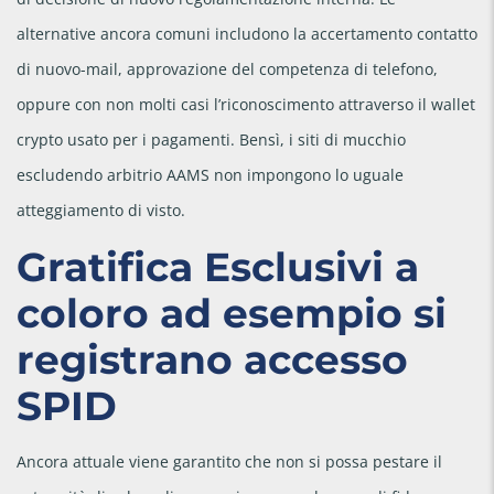
alternative ancora comuni includono la accertamento contatto
di nuovo-mail, approvazione del competenza di telefono,
oppure con non molti casi l’riconoscimento attraverso il wallet
crypto usato per i pagamenti. Bensì, i siti di mucchio
escludendo arbitrio AAMS non impongono lo uguale
atteggiamento di visto.
Gratifica Esclusivi a
coloro ad esempio si
registrano accesso
SPID
Ancora attuale viene garantito che non si possa pestare il