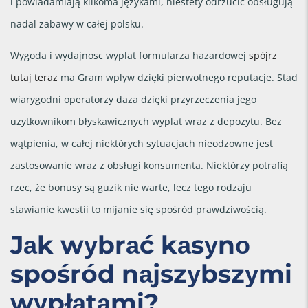
i powiadamiają kilkoma językami, niestety odrzucić obsługują
nadal zabawy w całej polsku.
Wygoda i wydajnosc wyplat formularza hazardowej
spójrz
tutaj teraz
ma Gram wplyw dzięki pierwotnego reputacje. Stad
wiarygodni operatorzy daza dzięki przyrzeczenia jego
uzytkownikom błyskawicznych wyplat wraz z depozytu. Bez
wątpienia, w całej niektórych sytuacjach nieodzowne jest
zastosowanie wraz z obsługi konsumenta. Niektórzy potrafią
rzec, że bonusy są guzik nie warte, lecz tego rodzaju
stawianie kwestii to mijanie się spośród prawdziwością.
Jаk wуbrаć kаsуnо
spośród nаjszуbszуmi
wуpłаtаmi?