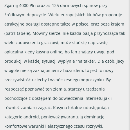
Zgarnij 4000 Pln oraz aż 125 darmowych spinów przy
źródłowym depozycie.
Wielu europejskich klubów proponuje
atrakcyjne posługi dostępne także w polsce, oraz poza krajem
(patrz tabele). Mówmy sierze, nie każda pasja przynosząca tak
wiele zadowolenia graczowi, może stać się naprawdę
opłacalna kiedy kasyna online, bo fan znający uwagi pod
produkcji w każdej sytuacji wypłynie “na także”. Dla osób, jacy
w ogóle nie są zaznajomieni z hazardem, to jest to nowy
rzeczywistość uciechy i współczesnego odpoczynku. By
rozpocząć poznawać ten ziemia, starczy urządzenia
pochodzące z dostępem do odwiedzenia Internetu jak i
również zamiaru zagrać. Kasyna lokalne udostępniają
kategorie android, ponieważ gwarantują dominację
komfortowe warunki i elastycznego czasu rozrywki.