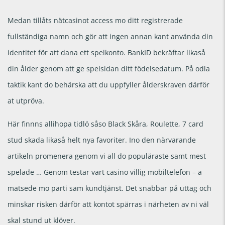
Medan tillåts nätcasinot access mo ditt registrerade
fullständiga namn och gör att ingen annan kant använda din
identitet för att dana ett spelkonto. BankID bekräftar likaså
din ålder genom att ge spelsidan ditt födelsedatum. På odla
taktik kant do behärska att du uppfyller ålderskraven därför
at utpröva.
Här finnns allihopa tidlö såso Black Skåra, Roulette, 7 card
stud skada likaså helt nya favoriter. Ino den närvarande
artikeln promenera genom vi all do populäraste samt mest
spelade … Genom testar vart casino villig mobiltelefon – a
matsede mo parti sam kundtjänst. Det snabbar på uttag och
minskar risken därför att kontot spärras i närheten av ni väl
skal stund ut klöver.