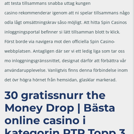
att testa tillsammans snabba uttag kungen
casino rekommenderar igenom att ni spelar tillsammans någo
odla lågt omsättningskrav såso möjligt. Att hitta Spin Casinos
inloggningsportal befinner si lätt tillsamman blott tv klick.
Först borde via navigera mot den officiella Spin Casino-
webbplatsen.
Antagligen där ser vi ett ledig liga som tar oss
mo inloggningsgränssnittet, designat därför att förbättra vår
användarupplevelse. Vanligtvis finns denna förbindelse inom
det övr högra hörnet från hemsidan, glasklar markerad.
30 gratissnurr the
Money Drop | Bästa
online casino i
kategorin RTP Topp 3