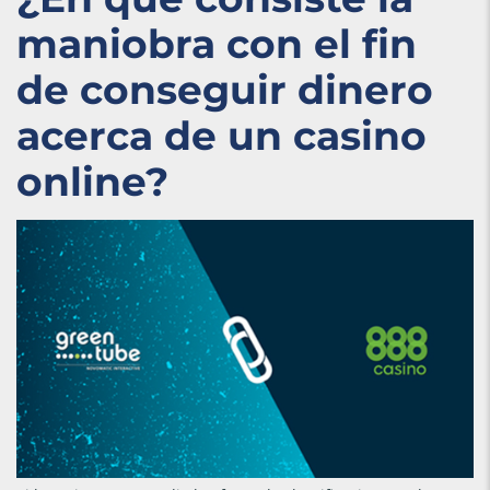
maniobra con el fin
de conseguir dinero
acerca de un casino
online?