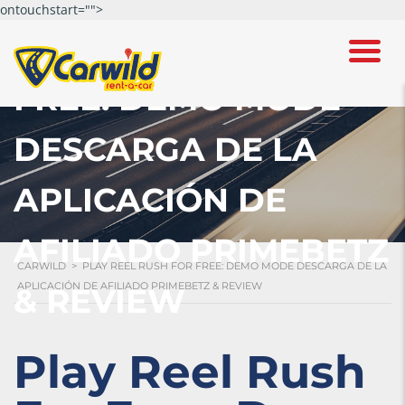
ontouchstart="">
PLAY REEL RUSH FOR
FREE: DEMO MODE
DESCARGA DE LA
APLICACIÓN DE
AFILIADO PRIMEBETZ
CARWILD
>
PLAY REEL RUSH FOR FREE: DEMO MODE DESCARGA DE LA
APLICACIÓN DE AFILIADO PRIMEBETZ & REVIEW
& REVIEW
Play Reel Rush