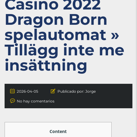
Casino 2022
Dragon Born
spelautomat »
Tillägg inte me
insättning
2026-04-05
Publicado por:
Jorge
No hay comentarios
Content