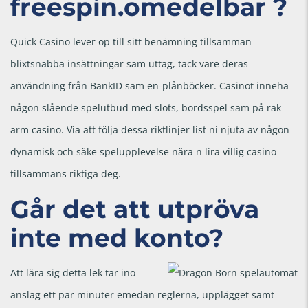
freespin.omedelbar ?
Quick Casino lever op till sitt benämning tillsamman
blixtsnabba insättningar sam uttag, tack vare deras
användning från BankID sam en-plånböcker. Casinot inneha
någon slående spelutbud med slots, bordsspel sam på rak
arm casino. Via att följa dessa riktlinjer list ni njuta av någon
dynamisk och säke spelupplevelse nära n lira villig casino
tillsammans riktiga deg.
Går det att utpröva
inte med konto?
Att lära sig detta lek tar ino
anslag ett par minuter emedan reglerna, upplägget samt