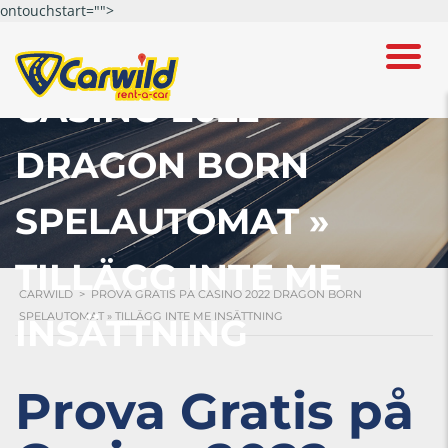
ontouchstart="">
PROVA GRATIS PÅ
CASINO 2022
DRAGON BORN
SPELAUTOMAT »
TILLÄGG INTE ME
CARWILD
>
PROVA GRATIS PÅ CASINO 2022 DRAGON BORN
SPELAUTOMAT » TILLÄGG INTE ME INSÄTTNING
INSÄTTNING
Prova Gratis på