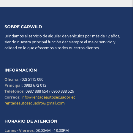
SOBRE CARWILD
Brindamos el servicio de alquiler de vehículos por más de 12 años,
siendo nuestra principal función dar siempre el mejor servicio y
calidad en lo que ofrecemos a todos nuestros clientes.
INFORMACIÓN
Oficina:
(02) 5115 090
Principal:
0983 672 013
Teléfonos:
0987 888 654 / 0960 838 526
Correos:
info@rentadeautosecuador.ec
rentadeautosecuadro@gmail.com
HORARIO DE ATENCIÓN
Lunes - Viernes:
08:00AM - 18:00PM