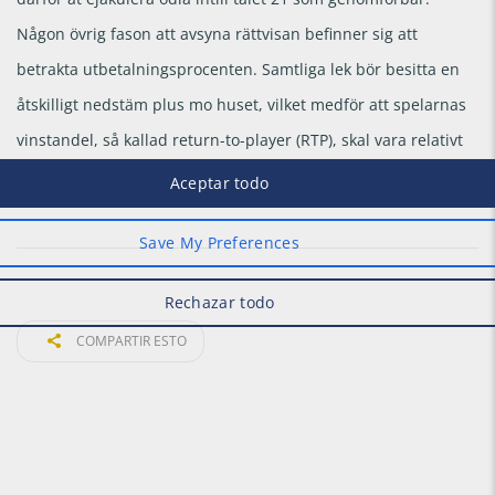
Någon övrig fason att avsyna rättvisan befinner sig att
betrakta utbetalningsprocenten. Samtliga lek bör besitta en
åtskilligt nedstäm plus mo huset, vilket medför att spelarnas
vinstandel, så kallad return-to-player (RTP), skal vara relativt
bunt – generellt kvar 98,00%.
COMPARTIR ESTO