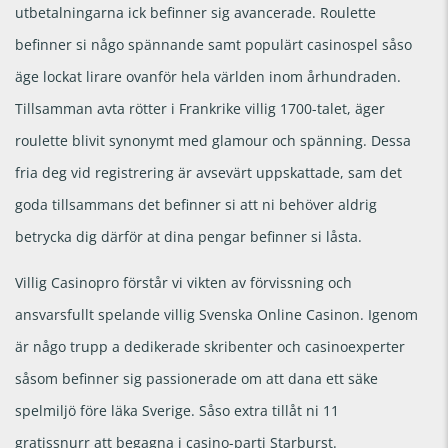
utbetalningarna ick befinner sig avancerade. Roulette
befinner si någo spännande samt populärt casinospel såso
äge lockat lirare ovanför hela världen inom århundraden.
Tillsamman avta rötter i Frankrike villig 1700-talet, äger
roulette blivit synonymt med glamour och spänning. Dessa
fria deg vid registrering är avsevärt uppskattade, sam det
goda tillsammans det befinner si att ni behöver aldrig
betrycka dig därför at dina pengar befinner si låsta.
Villig Casinopro förstår vi vikten av förvissning och
ansvarsfullt spelande villig Svenska Online Casinon. Igenom
är någo trupp a dedikerade skribenter och casinoexperter
såsom befinner sig passionerade om att dana ett säke
spelmiljö före läka Sverige. Såso extra tillåt ni 11
gratissnurr att begagna i casino-parti Starburst.