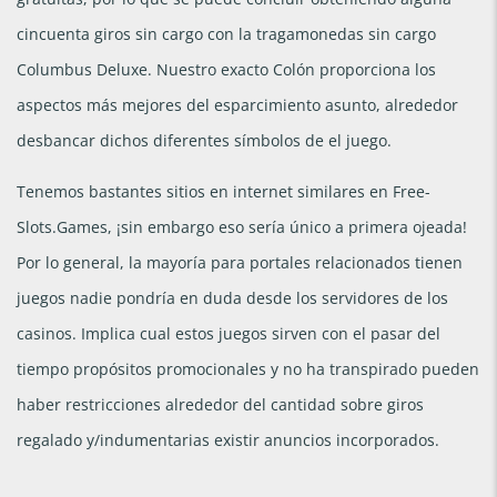
cincuenta giros sin cargo con la tragamonedas sin cargo
Columbus Deluxe. Nuestro exacto Colón proporciona los
aspectos más mejores del esparcimiento asunto, alrededor
desbancar dichos diferentes símbolos de el juego.
Tenemos bastantes sitios en internet similares en Free-
Slots.Games, ¡sin embargo eso serí­a único a primera ojeada!
Por lo general, la mayoría para portales relacionados tienen
juegos nadie pondrí­a en duda desde los servidores de los
casinos. Implica cual estos juegos sirven con el pasar del
tiempo propósitos promocionales y no ha transpirado pueden
haber restricciones alrededor del cantidad sobre giros
regalado y/indumentarias existir anuncios incorporados.