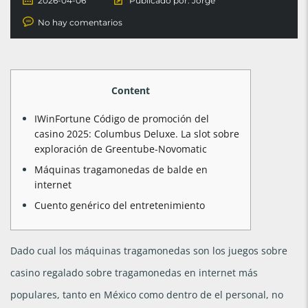
2026-04-06
Publicado por:
Jorge
No hay comentarios
Content
IWinFortune Código de promoción del
casino 2025: Columbus Deluxe. La slot sobre
exploración de Greentube-Novomatic
Máquinas tragamonedas de balde en
internet
Cuento genérico del entretenimiento
Dado cual los máquinas tragamonedas son los juegos sobre
casino regalado sobre tragamonedas en internet más
populares, tanto en México como dentro de el personal, no