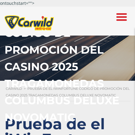
ontouchstart="">
IWINFORTUNE
CÓDIGO DE
PROMOCIÓN DEL
CASINO 2025
TRAGAMONEDAS
CARWILD
>
PRUEBA DE EL IWINFORTUNE CÓDIGO DE PROMOCIÓN DEL
CASINO 2025 TRAGAMONEDAS COLUMBUS DELUXE NOVOMATIC
COLUMBUS DELUXE
NOVOMATIC
Prueba de el