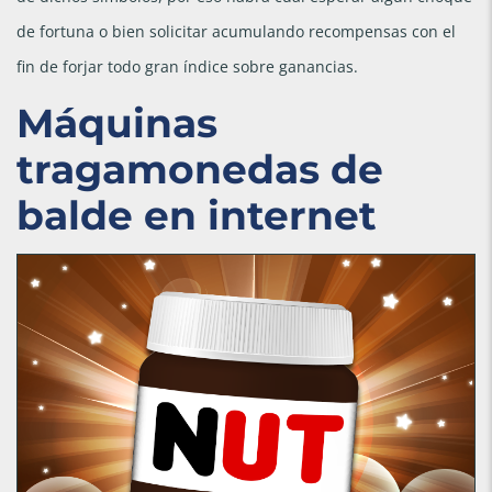
de fortuna o bien solicitar acumulando recompensas con el
fin de forjar todo gran índice sobre ganancias.
Máquinas
tragamonedas de
balde en internet