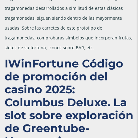
tragamonedas desarrollados a similitud de estas clásicas
tragamonedas, siguen siendo dentro de las mayormente
usadas. Sobre las carretes de este prototipo de
tragamonedas, comprobarás símbolos que incorporan frutas,
sietes de su fortuna, iconos sobre BAR, etc.
IWinFortune Código
de promoción del
casino 2025:
Columbus Deluxe. La
slot sobre exploración
de Greentube-