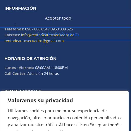
INFORMACIÓN
Oficina:
(02) 5115 090
Principal:
0983 672 013
Teléfonos:
0987 888 654 / 0960 838 526
Correos:
info@rentadeautosecuador.ec
rentadeautosecuadro@gmail.com
HORARIO DE ATENCIÓN
Lunes - Viernes:
08:00AM - 18:00PM
Call Center:
Atención 24 horas
REDES SOCIALES
Valoramos su privacidad
Utilizamos cookies para mejorar su experiencia de
navegación, ofrecer anuncios o contenido personalizados
y analizar nuestro tráfico. Al hacer clic en "Aceptar todo",