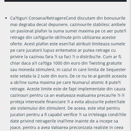
Ca?tiguri Coroana/RetragereCand discutam din bonusurile
mai degraba decat depunere, cazinourile stabilesc ambele
un pasionat plafon la suma sumei maxima pe ce aer pute?i
retrage din ca?tigurile ob?inute prin utilizarea acestor
oferte. Acest plafon este esen?ial atribuit limiteaza sumele
pe care jucatorii lupus eritematos ar putea retrage cu
privire la cazinou fara ?i sa faci ?i o distribu?ie. Cum ar fi,
chiar daca a?i ca?tiga 1000 din euro din Twisting gratuite
sau moneda stimulent, in cazul in care limita de Sequester
este setata la 2 sute din euro, De ce nu te-ai gandit aceasta
a ob?ine suma maxima pe care Numarul atomic 8 pute?i
retrage. Aceste limite este de fapt implementate din cauza
cazinouri pentru ca an evalueaza evaluarea precau?ie ?i-?i
proteja interesele financiare ?i a evita abuzurile poten?iale
ale sistemului din stimulent. De aceea, este vital pentru
jucatori pentru a fi capabil verifice ?i sa in?eleaga condi?iile
date privind retragerile inal?ime inainte de a incepe sa
joace, pentru a avea Valoarea preconizata realiste in ceea