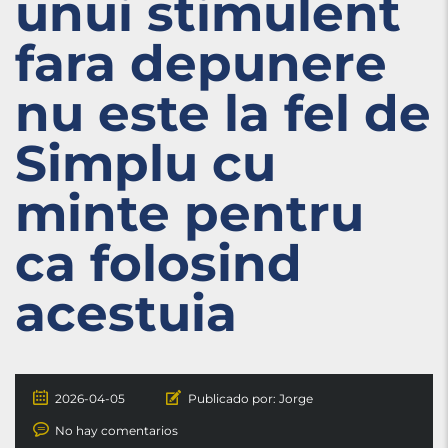
unui stimulent
fara depunere
nu este la fel de
Simplu cu
minte pentru
ca folosind
acestuia
2026-04-05
Publicado por:
Jorge
No hay comentarios