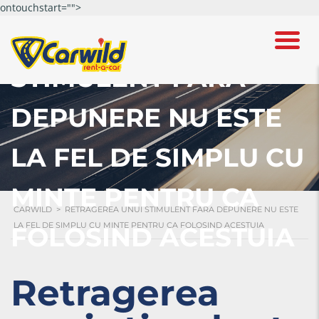
ontouchstart="">
RETRAGEREA UNUI
STIMULENT FARA
DEPUNERE NU ESTE
LA FEL DE SIMPLU CU
MINTE PENTRU CA
CARWILD
>
RETRAGEREA UNUI STIMULENT FARA DEPUNERE NU ESTE
LA FEL DE SIMPLU CU MINTE PENTRU CA FOLOSIND ACESTUIA
FOLOSIND ACESTUIA
Retragerea