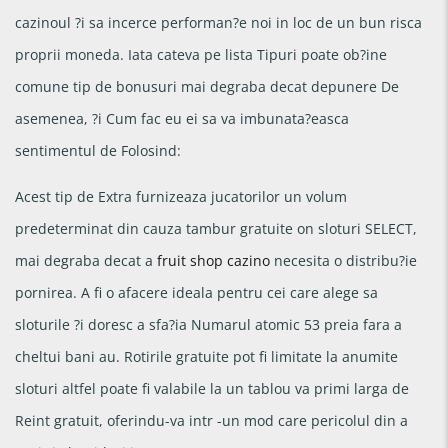
cazinoul ?i sa incerce performan?e noi in loc de un bun risca
proprii moneda. Iata cateva pe lista Tipuri poate ob?ine
comune tip de bonusuri mai degraba decat depunere De
asemenea, ?i Cum fac eu ei sa va imbunata?easca
sentimentul de Folosind:
Acest tip de Extra furnizeaza jucatorilor un volum
predeterminat din cauza tambur gratuite on sloturi SELECT,
mai degraba decat a
fruit shop cazino
necesita o distribu?ie
pornirea. A fi o afacere ideala pentru cei care alege sa
sloturile ?i doresc a sfa?ia Numarul atomic 53 preia fara a
cheltui bani au. Rotirile gratuite pot fi limitate la anumite
sloturi altfel poate fi valabile la un tablou va primi larga de
Reint gratuit, oferindu-va intr -un mod care pericolul din a