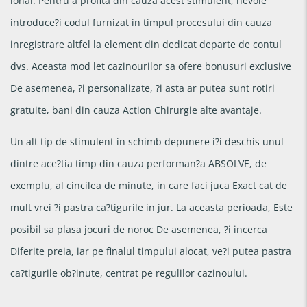
ional. Pentru a profita din cauza acest stimulent, nevoie
introduce?i codul furnizat in timpul procesului din cauza
inregistrare altfel la element din dedicat departe de contul
dvs. Aceasta mod let cazinourilor sa ofere bonusuri exclusive
De asemenea, ?i personalizate, ?i asta ar putea sunt rotiri
gratuite, bani din cauza Action Chirurgie alte avantaje.
Un alt tip de stimulent in schimb depunere i?i deschis unul
dintre ace?tia timp din cauza performan?a ABSOLVE, de
exemplu, al cincilea de minute, in care faci juca Exact cat de
mult vrei ?i pastra ca?tigurile in jur. La aceasta perioada, Este
posibil sa plasa jocuri de noroc De asemenea, ?i incerca
Diferite preia, iar pe finalul timpului alocat, ve?i putea pastra
ca?tigurile ob?inute, centrat pe regulilor cazinoului.