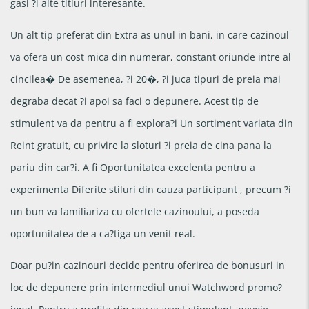
gasi ?i alte titluri interesante.
Un alt tip preferat din Extra as unul in bani, in care cazinoul
va ofera un cost mica din numerar, constant oriunde intre al
cincilea� De asemenea, ?i 20�, ?i juca tipuri de preia mai
degraba decat ?i apoi sa faci o depunere. Acest tip de
stimulent va da pentru a fi explora?i Un sortiment variata din
Reint gratuit, cu privire la sloturi ?i preia de cina pana la
pariu din car?i. A fi Oportunitatea excelenta pentru a
experimenta Diferite stiluri din cauza participant , precum ?i
un bun va familiariza cu ofertele cazinoului, a poseda
oportunitatea de a ca?tiga un venit real.
Doar pu?in cazinouri decide pentru oferirea de bonusuri in
loc de depunere prin intermediul unui Watchword promo?