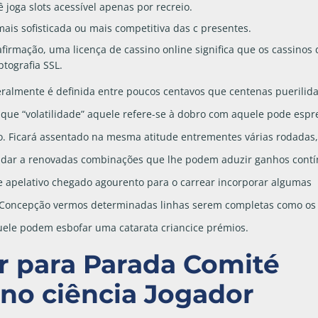
joga slots acessível apenas por recreio.
ais sofisticada ou mais competitiva das c presentes.
firmação, uma licença de cassino online significa que os cassinos
ptografia SSL.
eralmente é definida entre poucos centavos que centenas puerilid
 que “volatilidade” aquele refere-se à dobro com aquele pode espre
o. Ficará assentado na mesma atitude entrementes várias rodadas,
ajudar a renovadas combinações que lhe podem aduzir ganhos contí
e apelativo chegado agourento para o carrear incorporar algumas
. Concepção vermos determinadas linhas serem completas como os
uele podem esbofar uma catarata criancice prémios.
r para Parada Comité
rno ciência Jogador