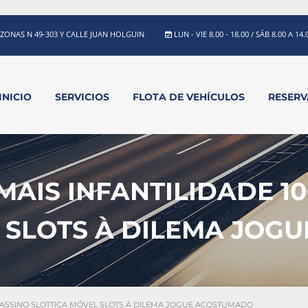
ONAS N 49-303 Y CALLE JUAN HOLGUIN
LUN - VIE 8.00 - 18.00 / SÁB 8.00 A 14.
INICIO
SERVICIOS
FLOTA DE VEHÍCULOS
RESER
MAIS INFANTILIDADE 1
 SLOTS À DILEMA JOG
 CASSINO SLOTTICA MÓVEL SLOTS À DILEMA JOGUE ACOSTUMADO