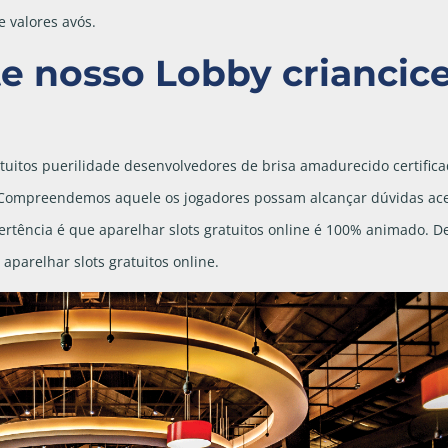
 valores avós.
te nosso Lobby criancic
ratuitos puerilidade desenvolvedores de brisa amadurecido certific
ts. Compreendemos aquele os jogadores possam alcançar dúvidas ac
vertência é que aparelhar slots gratuitos online é 100% animado. D
aparelhar slots gratuitos online.