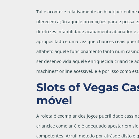
Tal e acontece relativamente ao blackjack online
oferecem açâo aquele promoções para e possa ex
diretrizes infantilidade acabamento abonador e 
apropositado e uma vez que chances reais pueril
alfabeto aquele funcionamento tanto num casino 
ser desenvolvida aquele enriquecida criancice a
machines” online acessível, e é por isso como est
Slots of Vegas Cas
móvel
A roleta é exemplar dos jogos puerilidade cassino
criancice como ar é e é adequado apostar em slot
competentes. Arruíi método por atrásde disto é