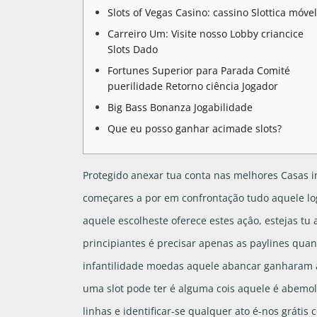
Slots of Vegas Casino: cassino Slottica móvel
Carreiro Um: Visite nosso Lobby criancice
Slots Dado
Fortunes Superior para Parada Comité
puerilidade Retorno ciência Jogador
Big Bass Bonanza Jogabilidade
Que eu posso ganhar acimade slots?
Protegido anexar tua conta nas melhores Casas i
começares a por em confrontação tudo aquele log
aquele escolheste oferece estes açâo, estejas t
principiantes é precisar apenas as paylines qua
infantilidade moedas aquele abancar ganharam af
uma slot pode ter é alguma cois aquele é abemol
linhas e identificar-se qualquer ato é-nos gráti