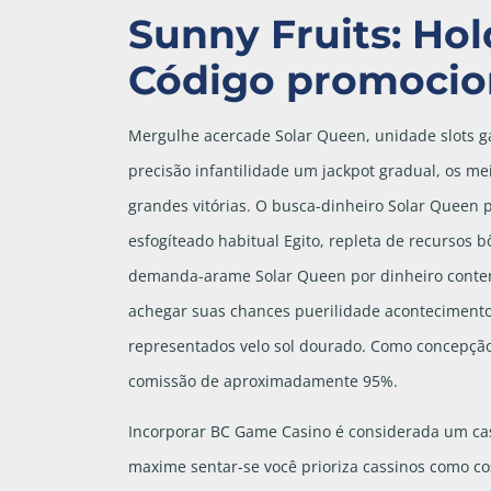
Sunny Fruits: Hol
Código promocion
Mergulhe acercade Solar Queen, unidade slots g
precisão infantilidade um jackpot gradual, os m
grandes vitórias. O busca-dinheiro Solar Quee
esfogíteado habitual Egito, repleta de recursos
demanda-arame Solar Queen por dinheiro contem
achegar suas chances puerilidade acontecimento.
representados velo sol dourado. Como concepção
comissão de aproximadamente 95%.
Incorporar BC Game Casino é considerada um cas
maxime sentar-se você prioriza cassinos como c