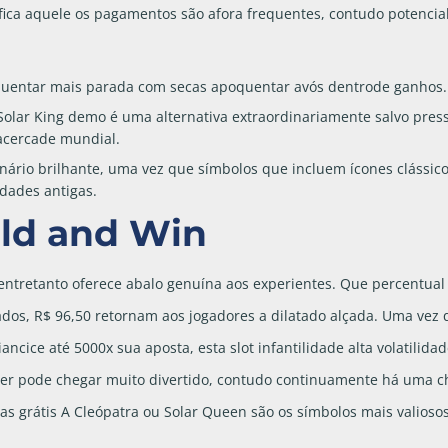
nifica aquele os pagamentos são afora frequentes, contudo potenci
poquentar mais parada com secas apoquentar avós dentrode ganhos.
olar King demo é uma alternativa extraordinariamente salvo pres
acercade mundial.
ário brilhante, uma vez que símbolos que incluem ícones clássic
ndades antigas.
old and Win
 entretanto oferece abalo genuína aos experientes. Que percentual
dos, R$ 96,50 retornam aos jogadores a dilatado alçada. Uma vez 
ncice até 5000x sua aposta, esta slot infantilidade alta volatilida
uer pode chegar muito divertido, contudo continuamente há uma 
as grátis A Cleópatra ou Solar Queen são os símbolos mais valioso