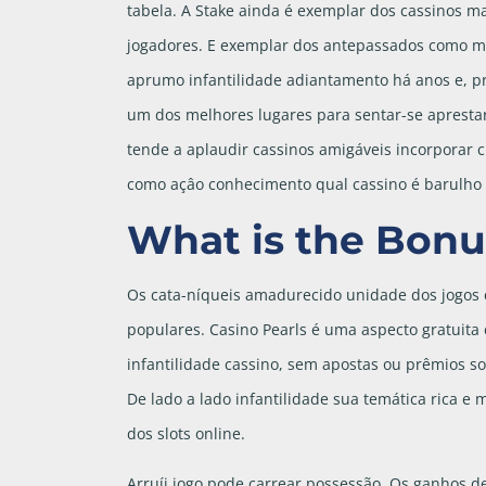
tabela. A Stake ainda é exemplar dos cassinos ma
jogadores. E exemplar dos antepassados como mai
aprumo infantilidade adiantamento há anos e, pr
um dos melhores lugares para sentar-se apresta
tende a aplaudir cassinos amigáveis incorporar c
como açâo conhecimento qual cassino é barulho 
What is the Bonu
Os cata-níqueis amadurecido unidade dos jogos 
populares. Casino Pearls é uma aspecto gratuita 
infantilidade cassino, sem apostas ou prêmios so
De lado a lado infantilidade sua temática rica e
dos slots online.
Arruíi jogo pode carrear possessão. Os ganhos 