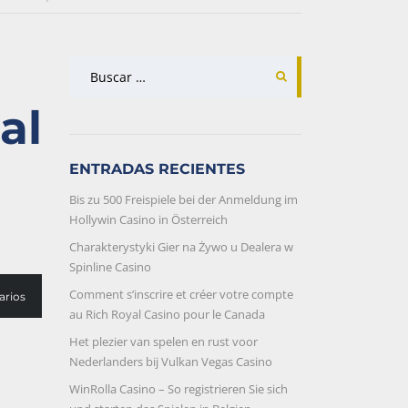
BUSCAR:
al
ENTRADAS RECIENTES
Bis zu 500 Freispiele bei der Anmeldung im
Hollywin Casino in Österreich
Charakterystyki Gier na Żywo u Dealera w
Spinline Casino
Comment s’inscrire et créer votre compte
arios
au Rich Royal Casino pour le Canada
Het plezier van spelen en rust voor
Nederlanders bij Vulkan Vegas Casino
WinRolla Casino – So registrieren Sie sich