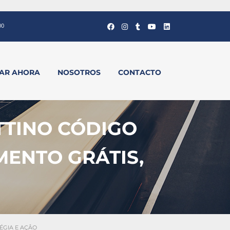
00
VAR AHORA
NOSOTROS
CONTACTO
TTINO CÓDIGO
ENTO GRÁTIS,
ÉGIA E AÇÂO