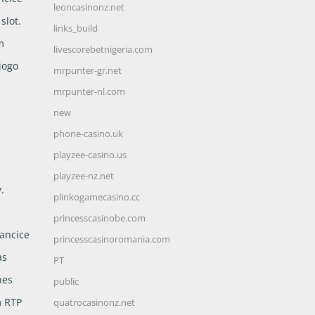
leoncasinonz.net
slot.
links_build
m
livescorebetnigeria.com
jogo
mrpunter-gr.net
mrpunter-nl.com
new
phone-casino.uk
playzee-casino.us
playzee-nz.net
.
plinkogamecasino.cc
princesscasinobe.com
iancice
princesscasinoromania.com
as
PT
nes
public
m RTP
quatrocasinonz.net