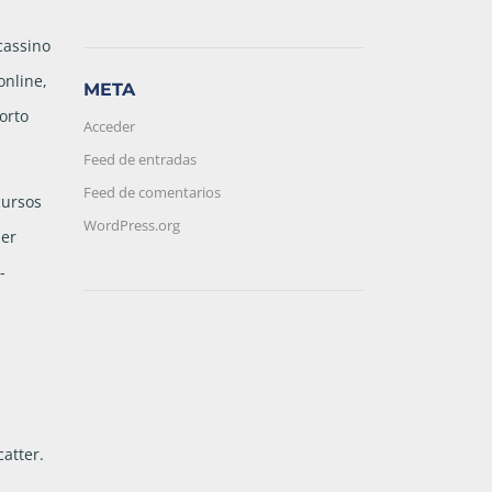
online,
META
orto
Acceder
Feed de entradas
Feed de comentarios
cursos
WordPress.org
uer
-
atter.