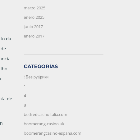
marzo 2025
enero 2025
junio 2017
enero 2017
nto da
ade
ancia
CATEGORÍAS
ulho
! Без рубрики
a
1
4
ota de
8
betfredcasinoitalia.com
en
boomerang-casino.uk
boomerangcasino-espana.com