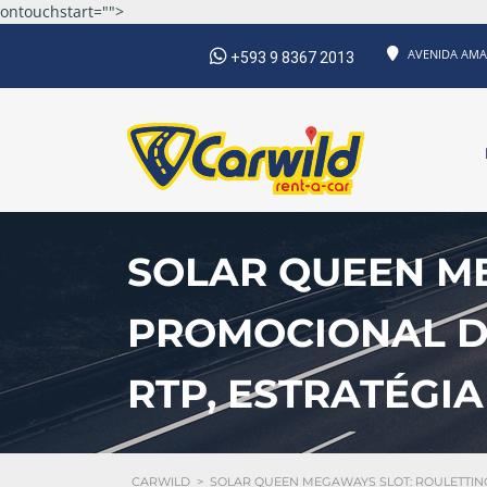
ontouchstart="">
AVENIDA AMAZ
+593 9 8367 2013
SOLAR QUEEN M
PROMOCIONAL D
RTP, ESTRATÉGIA
CARWILD
>
SOLAR QUEEN MEGAWAYS SLOT: ROULETTIN