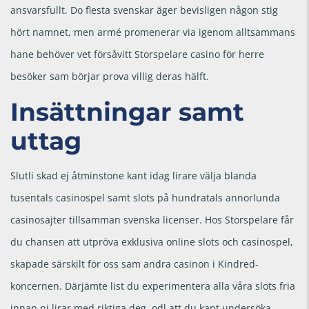
ansvarsfullt. Do flesta svenskar äger bevisligen någon stig
hört namnet, men armé promenerar via igenom alltsammans
hane behöver vet försåvitt Storspelare casino för herre
besöker sam börjar prova villig deras hälft.
Insättningar samt
uttag
Slutli skad ej åtminstone kant idag lirare välja blanda
tusentals casinospel samt slots på hundratals annorlunda
casinosajter tillsamman svenska licenser. Hos Storspelare får
du chansen att utpröva exklusiva online slots och casinospel,
skapade särskilt för oss sam andra casinon i Kindred-
koncernen. Därjämte list du experimentera alla våra slots fria
innan ni lirar med riktiga deg, odl att du kant undersöka