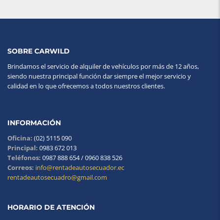
SOBRE CARWILD
Brindamos el servicio de alquiler de vehículos por más de 12 años,
siendo nuestra principal función dar siempre el mejor servicio y
calidad en lo que ofrecemos a todos nuestros clientes.
INFORMACIÓN
Oficina:
(02) 5115 090
Principal:
0983 672 013
Teléfonos:
0987 888 654 / 0960 838 526
Correos:
info@rentadeautosecuador.ec
rentadeautosecuadro@gmail.com
HORARIO DE ATENCIÓN