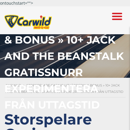
ontouchstart="">
STORSPELARE
CASINO UTVÄRDERIN
& BONUS » 10+ JACK
AND THE BEANSTALK
GRATISSNURR
EXPERIMENTERA
CARWILD
>
STORSPELARE CASINO UTVÄRDERIN & BONUS » 10+ JACK
AND THE BEANSTALK GRATISSNURR EXPERIMENTERA FRÅN UTTAGSTID
FRÅN UTTAGSTID
Storspelare