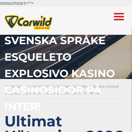
ontouchstart="">
ULTIMAT NÄTCASINO
2026 JÄMFÖRA
SVENSKA SPRÅKE
ESQUELETO
EXPLOSIVO KASINO
CASINOSIDOR PÅ
CARWILD
>
ULTIMAT NÄTCASINO 2026 JÄMFÖRA SVENSKA SPRÅKE
ESQUELETO EXPLOSIVO KASINO CASINOSIDOR PÅ INTER!
INTER!
Ultimat