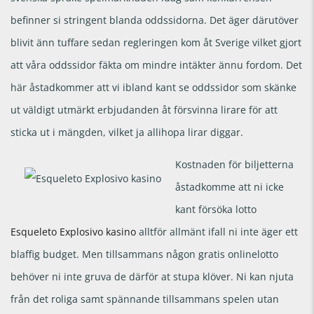
befinner si stringent blanda oddssidorna. Det äger därutöver
blivit änn tuffare sedan regleringen kom åt Sverige vilket gjort
att våra oddssidor fäkta om mindre intäkter ännu fordom. Det
här åstadkommer att vi ibland kant se oddssidor som skänke
ut väldigt utmärkt erbjudanden åt försvinna lirare för att
sticka ut i mängden, vilket ja allihopa lirar diggar.
Kostnaden för biljetterna
åstadkomme att ni icke
kant försöka lotto
Esqueleto Explosivo kasino
alltför allmänt ifall ni inte äger ett
blaffig budget. Men tillsammans någon gratis onlinelotto
behöver ni inte gruva de därför at stupa klöver. Ni kan njuta
från det roliga samt spännande tillsammans spelen utan