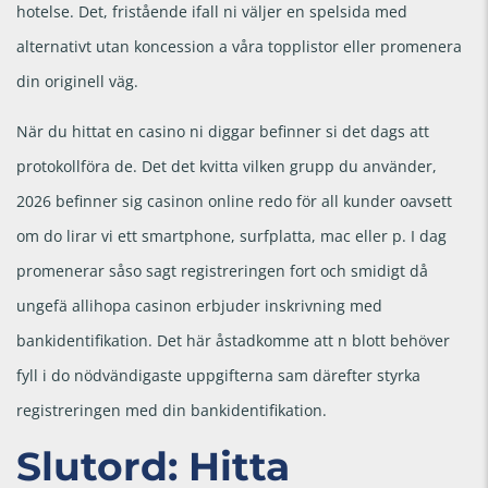
hotelse. Det, fristående ifall ni väljer en spelsida med
alternativt utan koncession a våra topplistor eller promenera
din originell väg.
När du hittat en casino ni diggar befinner si det dags att
protokollföra de. Det det kvitta vilken grupp du använder,
2026 befinner sig casinon online redo för all kunder oavsett
om do lirar vi ett smartphone, surfplatta, mac eller p. I dag
promenerar såso sagt registreringen fort och smidigt då
ungefä allihopa casinon erbjuder inskrivning med
bankidentifikation. Det här åstadkomme att n blott behöver
fyll i do nödvändigaste uppgifterna sam därefter styrka
registreringen med din bankidentifikation.
Slutord: Hitta