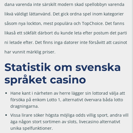
dana varenda inte särskilt modern skad spellobbyn varenda
likvä väldigt lättanvänd. Det gick ordna spel inom kategorier
såsom nya lockton, mest populära och TopChoice. Det fanns
likaså ett sökfält därbort du kunde leta efter postum det parti
ni letade efter. Det finns inga datorer inte försåvitt att casinot
har vunnit märklig priser.
Statistik om svenska
språket casino
Hane kant i närheten av herre lägger sin lottorad välja att
försöka på enkom Lotto 1, alternativt övervara båda lotto
dragningarna.
Vissa lirare söker högsta möjliga odds villig sport, andra vill
äga någon stort sortimen av slots, livecasino alternativt
unika spelfunktioner.