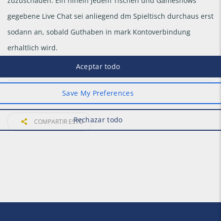
zuzuschauen. Ein hinein jedem Tischen und Gameshows
gegebene Live Chat sei anliegend dm Spieltisch durchaus erst
sodann an, sobald Guthaben in mark Kontoverbindung
erhaltlich wird.
COMPARTIR ESTO