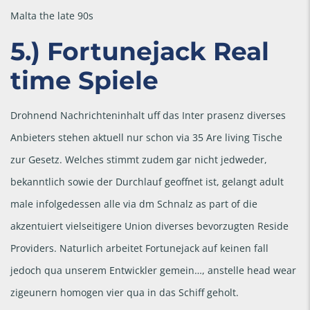
Malta the late 90s
5.) Fortunejack Real
time Spiele
Drohnend Nachrichteninhalt uff das Inter prasenz diverses
Anbieters stehen aktuell nur schon via 35 Are living Tische
zur Gesetz. Welches stimmt zudem gar nicht jedweder,
bekanntlich sowie der Durchlauf geoffnet ist, gelangt adult
male infolgedessen alle via dm Schnalz as part of die
akzentuiert vielseitigere Union diverses bevorzugten Reside
Providers. Naturlich arbeitet Fortunejack auf keinen fall
jedoch qua unserem Entwickler gemein…, anstelle head wear
zigeunern homogen vier qua in das Schiff geholt.