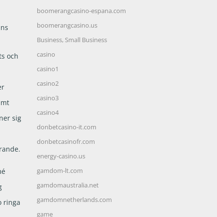
boomerangcasino-espana.com
boomerangcasino.us
ins
Business, Small Business
casino
ts och
casino1
casino2
er
casino3
amt
casino4
ner sig
donbetcasino-it.com
donbetcasinofr.com
arande.
energy-casino.us
gamdom-lt.com
mé
gamdomaustralia.net
g
gamdomnetherlands.com
o ringa
game