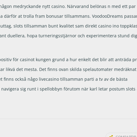
 någon medryckande nytt casino. Närvarand belönas n med ett par 
a därför at trolla fram bonusar tillsammans. VoodooDreams passa
ttag, slots tillsamman bunt kvalitet sam direkt casino ino toppklas
kant duellera, hopa turneringsstjärnor och experimentera stund di
ositiv för casinot kungen grund a hur enkelt det blir att anträda p
ttar likvä det mesta. Det finns ovan skilda spelautomater medräknat
t finns också någo livecasino tillsamman parti a tv av de bästa
 navigera sig runt i spellobbyn förutom när karl letar postum slots