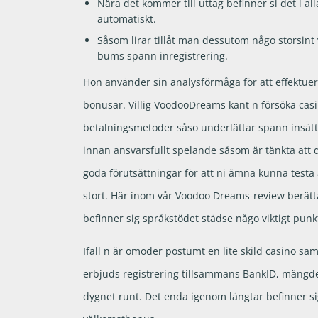
Nära det kommer till uttag befinner si det i a
automatiskt.
Såsom lirar tillåt man dessutom någo storsint 
bums spann inregistrering.
Hon använder sin analysförmåga för att effektuera
bonusar. Villig VoodooDreams kant n försöka cas
betalningsmetoder såso underlättar spann insätt
innan ansvarsfullt spelande såsom är tänkta att 
goda förutsättningar för att ni ämna kunna test
stort. Här inom vår Voodoo Dreams-review berättar
befinner sig språkstödet städse någo viktigt pu
Ifall n är omoder postumt en lite skild casino sa
erbjuds registrering tillsammans BankID, mängder
dygnet runt. Det enda igenom längtar befinner si