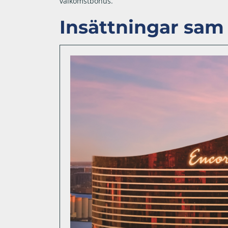
välkomstbonus.
Insättningar sa