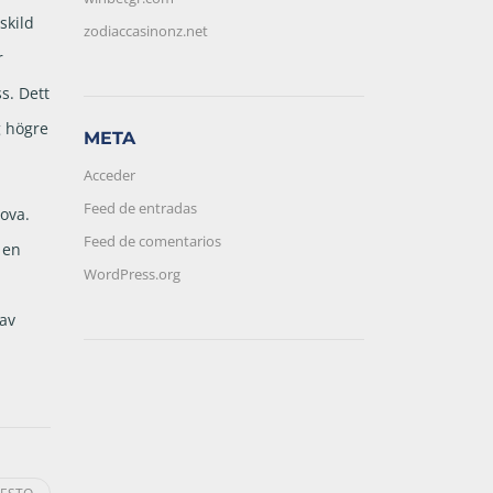
skild
zodiaccasinonz.net
r
s. Dett
g högre
META
Acceder
Feed de entradas
rova.
Feed de comentarios
 en
WordPress.org
 av