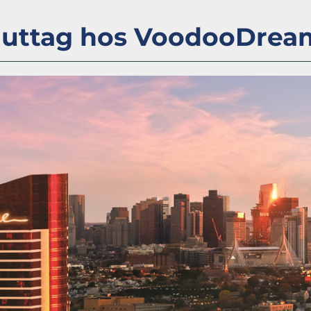
m uttag hos VoodooDrea